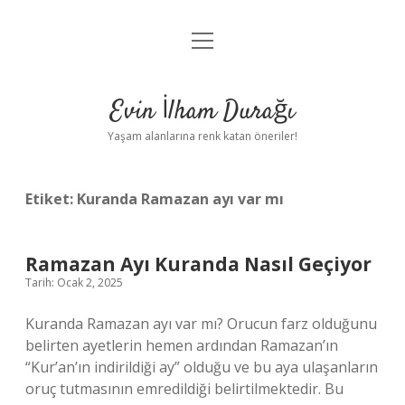
menüyü
Anasayfa
aç
Gizlilik Politikası
Evin İlham Durağı
Yasal Uyarı
Yaşam alanlarına renk katan öneriler!
Hakkımızda
Etiket:
Kuranda Ramazan ayı var mı
Ramazan Ayı Kuranda Nasıl Geçiyor
Tarih: Ocak 2, 2025
Kuranda Ramazan ayı var mı? Orucun farz olduğunu
belirten ayetlerin hemen ardından Ramazan’ın
“Kur’an’ın indirildiği ay” olduğu ve bu aya ulaşanların
oruç tutmasının emredildiği belirtilmektedir. Bu