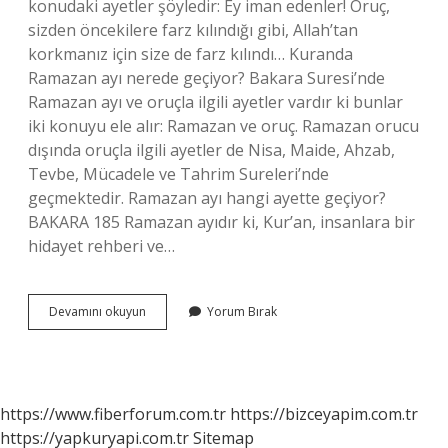
konudaki ayetler şöyledir: Ey iman edenler! Oruç,
sizden öncekilere farz kılındığı gibi, Allah’tan
korkmanız için size de farz kılındı… Kuranda
Ramazan ayı nerede geçiyor? Bakara Suresi’nde
Ramazan ayı ve oruçla ilgili ayetler vardır ki bunlar
iki konuyu ele alır: Ramazan ve oruç. Ramazan orucu
dışında oruçla ilgili ayetler de Nisa, Maide, Ahzab,
Tevbe, Mücadele ve Tahrim Sureleri’nde
geçmektedir. Ramazan ayı hangi ayette geçiyor?
BAKARA 185 Ramazan ayıdır ki, Kur’an, insanlara bir
hidayet rehberi ve…
Ramazan
Devamını okuyun
Yorum Bırak
Ayı
Kuranda
Nasıl
Geçiyor
https://www.fiberforum.com.tr
https://bizceyapim.com.tr
https://yapkuryapi.com.tr
Sitemap