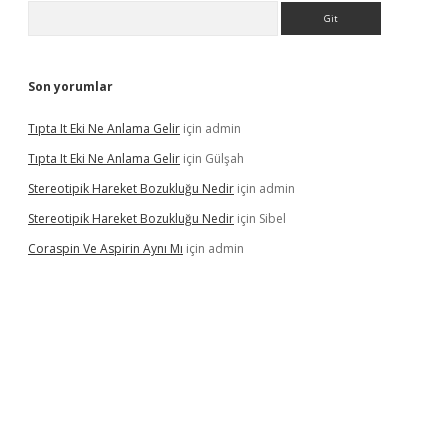
Arama
Son yorumlar
Tıpta It Eki Ne Anlama Gelir
için
admin
Tıpta It Eki Ne Anlama Gelir
için
Gülşah
Stereotipik Hareket Bozukluğu Nedir
için
admin
Stereotipik Hareket Bozukluğu Nedir
için
Sibel
Coraspin Ve Aspirin Aynı Mı
için
admin
vd.casino