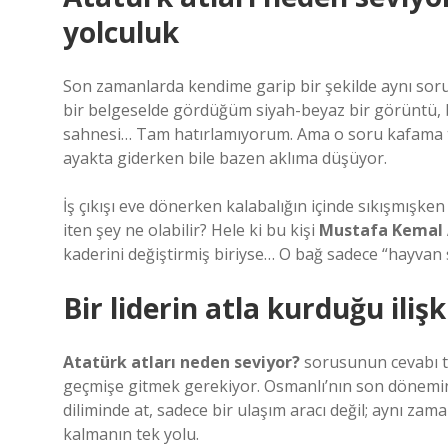
yolculuk
Son zamanlarda kendime garip bir şekilde aynı so
bir belgeselde gördüğüm siyah-beyaz bir görüntü, 
sahnesi… Tam hatırlamıyorum. Ama o soru kafama tak
ayakta giderken bile bazen aklıma düşüyor.
İş çıkışı eve dönerken kalabalığın içinde sıkışmışk
iten şey ne olabilir? Hele ki bu kişi
Mustafa Kemal 
kaderini değiştirmiş biriyse… O bağ sadece “hayvan se
Bir liderin atla kurduğu ilişk
Atatürk atları neden seviyor?
sorusunun cevabı te
geçmişe gitmek gerekiyor. Osmanlı’nın son dönem
diliminde at, sadece bir ulaşım aracı değil; aynı za
kalmanın tek yolu.