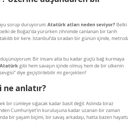
ruyu sorup duruyorum:
Atatürk atları neden seviyor?
Belki
belki de Boğaz’da yürürken zihnimde canlanan bir tarih
ıldı bir kere. İstanbul’da sıradan bir günün içinde, metrod
en düşünüyorum: Bir insanı atla bu kadar güçlü bağ kurmaya
Atatürk
gibi hem savaşın içinde olmuş hem de bir ülkenin
vgisi” diye geçiştirilebilir mi gerçekten?
i ne anlatır?
k bir cümleye sığacak kadar basit değil. Aslında biraz
inden Cumhuriyet’in kuruluşuna kadar uzanan bir zaman
manda bir yaşam biçimi, bir savaş arkadaşı, hatta bazen hayatt