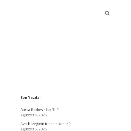
Sidebar
Son Yazılar
vd.casino
Bursa Balıkesir kaç TL ?
Ağustos 6, 2026
Avcı böreğinin içine ne konur ?
Ağustos 5, 2026