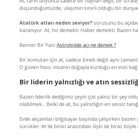
At, tarih boyunca sadece bir hayvan değil, bir strat
düşündüğümüzde, ulaşımın sınırlı olduğu bir dünyad
Atatürk atları neden seviyor?
sorusunu bu açıdan
kazanıyor. At, hız demekti. Haber demekti. Bazen h
Benzer Bir Yazı:
Astrolojide açı ne demek ?
Bir komutan için at, sadece binek değil; aynı zamand
O güven hissi, insanın doğayla kurduğu en eski bağla
Bir liderin yalnızlığı ve atın sessizliğ
Bazen liderlik dediğimiz şeyin çok yalnız bir şey ol
olabilmek… Belki de at, bu yalnızlığın en sessiz tanığ
Evde akşamları bilgisayar başında çalışırken bazen a
sürükler. At ile binici arasındaki ilişki de biraz böy