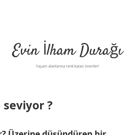
Evin İlham Durağı
Yaşam alanlarına renk katan öneriler!
 seviyor ?
r? Üzerine düşündüren bir