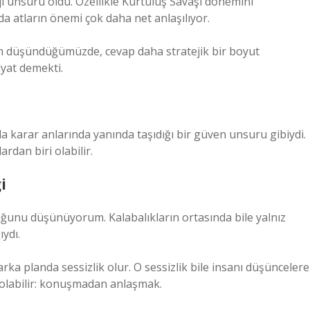
eji unsuru oldu. Özellikle Kurtuluş Savaşı dönemini
a atların önemi çok daha net anlaşılıyor.
 düşündüğümüzde, cevap daha stratejik bir boyut
ayat demekti.
a karar anlarında yanında taşıdığı bir güven unsuru gibiydi.
rdan biri olabilir.
i
duğunu düşünüyorum. Kalabalıkların ortasında bile yalnız
ıydı.
rka planda sessizlik olur. O sessizlik bile insanı düşüncelere
le olabilir: konuşmadan anlaşmak.