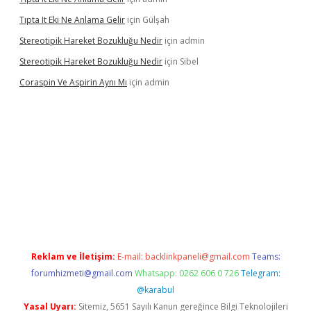
Tıpta It Eki Ne Anlama Gelir
için
Gülşah
Stereotipik Hareket Bozukluğu Nedir
için
admin
Stereotipik Hareket Bozukluğu Nedir
için
Sibel
Coraspin Ve Aspirin Aynı Mı
için
admin
casino
Reklam ve İletişim:
E-mail:
backlinkpaneli@gmail.com
Teams:
forumhizmeti@gmail.com
Whatsapp: 0262 606 0 726
Telegram:
@karabul
Yasal Uyarı:
Sitemiz, 5651 Sayılı Kanun gereğince Bilgi Teknolojileri