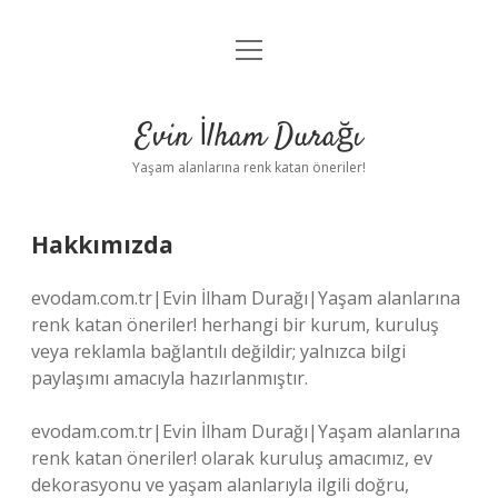
menüyü
Anasayfa
aç
Gizlilik Politikası
Evin İlham Durağı
Yasal Uyarı
Yaşam alanlarına renk katan öneriler!
Hakkımızda
Hakkımızda
evodam.com.tr|Evin İlham Durağı|Yaşam alanlarına
renk katan öneriler! herhangi bir kurum, kuruluş
veya reklamla bağlantılı değildir; yalnızca bilgi
paylaşımı amacıyla hazırlanmıştır.
evodam.com.tr|Evin İlham Durağı|Yaşam alanlarına
renk katan öneriler! olarak kuruluş amacımız, ev
dekorasyonu ve yaşam alanlarıyla ilgili doğru,