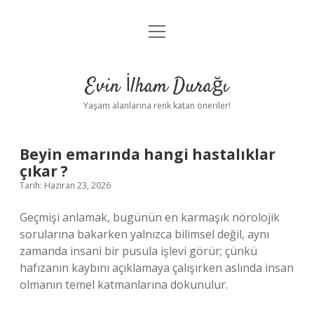
menüyü
Anasayfa
aç
Gizlilik Politikası
Evin İlham Durağı
Yasal Uyarı
Yaşam alanlarına renk katan öneriler!
Hakkımızda
Beyin emarında hangi hastalıklar
çıkar ?
Tarih: Haziran 23, 2026
Geçmişi anlamak, bugünün en karmaşık nörolojik
sorularına bakarken yalnızca bilimsel değil, aynı
zamanda insani bir pusula işlevi görür; çünkü
hafızanın kaybını açıklamaya çalışırken aslında insan
olmanın temel katmanlarına dokunulur.