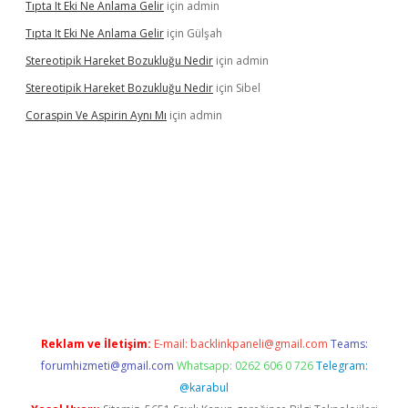
Tıpta It Eki Ne Anlama Gelir
için
admin
Tıpta It Eki Ne Anlama Gelir
için
Gülşah
Stereotipik Hareket Bozukluğu Nedir
için
admin
Stereotipik Hareket Bozukluğu Nedir
için
Sibel
Coraspin Ve Aspirin Aynı Mı
için
admin
o
Reklam ve İletişim:
E-mail:
backlinkpaneli@gmail.com
Teams:
forumhizmeti@gmail.com
Whatsapp: 0262 606 0 726
Telegram:
@karabul