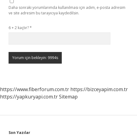
Daha sonraki yorumlarımda kullanılması için adım, e-posta adresim
ve site adresim bu tarayıcıya kaydedilsin.
6 + 2 kaçtır?
*
https://www.fiberforum.com.tr
https://bizceyapim.com.tr
https://yapkuryapi.com.tr
Sitemap
Sidebar
Son Yazılar