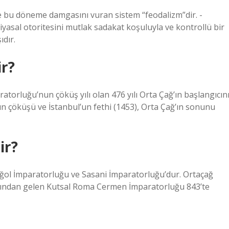
ve bu döneme damgasını vuran sistem “feodalizm”dir. -
siyasal otoritesini mutlak sadakat koşuluyla ve kontrollü bir
ıdır.
ir?
atorluğu’nun çöküş yılı olan 476 yılı Orta Çağ’ın başlangıcın
n çöküşü ve İstanbul’un fethi (1453), Orta Çağ’ın sonunu
ir?
ğol İmparatorluğu ve Sasani İmparatorluğu’dur. Ortaçağ
rdından gelen Kutsal Roma Cermen İmparatorluğu 843’te