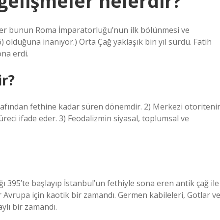
gelişmeler nelerdir?
hçiler bunun Roma İmparatorluğu’nun ilk bölünmesi ve
olduğuna inanıyor.) Orta Çağ yaklaşık bin yıl sürdü. Fatih
na erdi.
ir?
afından fethine kadar süren dönemdir. 2) Merkezi otoriteni
üreci ifade eder. 3) Feodalizmin siyasal, toplumsal ve
ı 395’te başlayıp İstanbul’un fethiyle sona eren antik çağ ile
r Avrupa için kaotik bir zamandı. Germen kabileleri, Gotlar v
aylı bir zamandı.