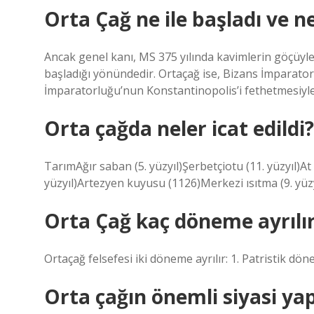
Orta Çağ ne ile başladı ve ne 
Ancak genel kanı, MS 375 yılında kavimlerin göçüyl
başladığı yönündedir. Ortaçağ ise, Bizans İmparator
İmparatorluğu’nun Konstantinopolis’i fethetmesiyle 
Orta çağda neler icat edildi?
TarımAğır saban (5. yüzyıl)Şerbetçiotu (11. yüzyıl)At 
yüzyıl)Artezyen kuyusu (1126)Merkezi ısıtma (9. yüzy
Orta Çağ kaç döneme ayrılı
Ortaçağ felsefesi iki döneme ayrılır: 1. Patristik dö
Orta çağın önemli siyasi yap