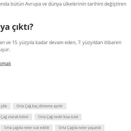
asında bütün Avrupa ve dünya ülkelerinin tarihini değiştiren
ya çıktı?
yan ve 15. yüzyıla kadar devam eden, 7. yüzyıldan itibaren
uşur.
pmalı
çıktı
Orta Çağ kaç döneme ayrılır
Çağ olarak bilinir
Orta Çağ nedir kısa özet
Orta çağda neler icat edildi
Orta Çağda neler yaşandı