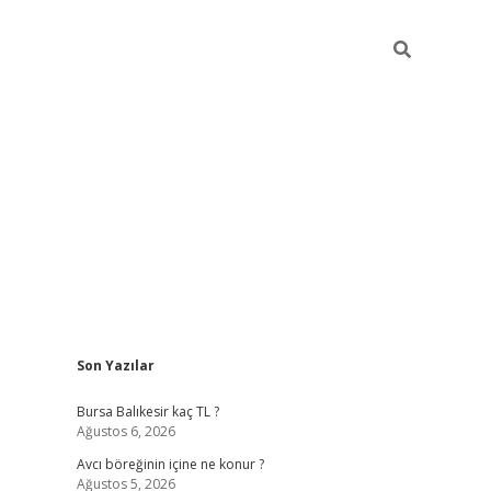
Sidebar
Son Yazılar
vd.casin
Bursa Balıkesir kaç TL ?
Ağustos 6, 2026
Avcı böreğinin içine ne konur ?
Ağustos 5, 2026