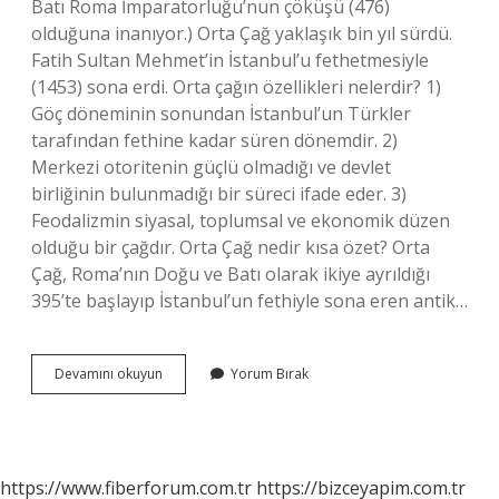
Batı Roma İmparatorluğu’nun çöküşü (476)
olduğuna inanıyor.) Orta Çağ yaklaşık bin yıl sürdü.
Fatih Sultan Mehmet’in İstanbul’u fethetmesiyle
(1453) sona erdi. Orta çağın özellikleri nelerdir? 1)
Göç döneminin sonundan İstanbul’un Türkler
tarafından fethine kadar süren dönemdir. 2)
Merkezi otoritenin güçlü olmadığı ve devlet
birliğinin bulunmadığı bir süreci ifade eder. 3)
Feodalizmin siyasal, toplumsal ve ekonomik düzen
olduğu bir çağdır. Orta Çağ nedir kısa özet? Orta
Çağ, Roma’nın Doğu ve Batı olarak ikiye ayrıldığı
395’te başlayıp İstanbul’un fethiyle sona eren antik…
Orta
Devamını okuyun
Yorum Bırak
Çağı
Da
Yaşanan
Gelişmeler
Nelerdir
https://www.fiberforum.com.tr
https://bizceyapim.com.tr