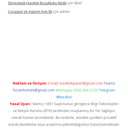
Stereotipik Hareket Bozukluğu Nedir
için
Sibel
Coraspin Ve Aspirin Aynı Mı
için
admin
.casino
Reklam ve İletişim:
E-mail:
backlinkpaneli@gmail.com
Teams:
forumhizmeti@gmail.com
Whatsapp: 0262 606 0 726
Telegram:
@karabul
Yasal Uyarı:
Sitemiz, 5651 Sayılı Kanun gereğince Bilgi Teknolojileri
ve İletişim Kurumu (BTK) tarafından onaylanmış bir Yer Sağlayıcı
olarak hizmet vermektedir. Bu nedenle, sitedeki içerikleri proaktif
olarak denetleme veya araştırma yükümlülüğümüz bulunmamaktadır.