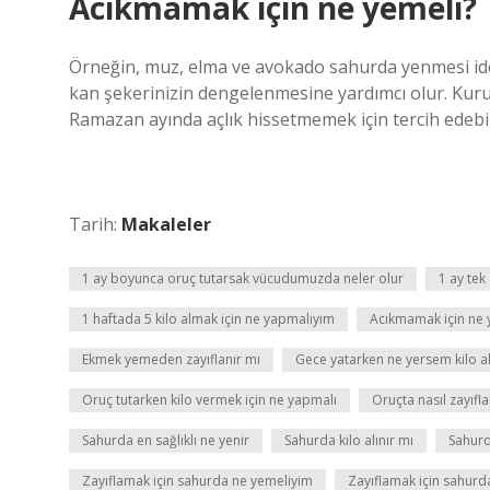
Acıkmamak için ne yemeli?
Örneğin, muz, elma ve avokado sahurda yenmesi ideal
kan şekerinizin dengelenmesine yardımcı olur. Kuru ka
Ramazan ayında açlık hissetmemek için tercih edebile
Tarih:
Makaleler
1 ay boyunca oruç tutarsak vücudumuzda neler olur
1 ay tek
1 haftada 5 kilo almak için ne yapmalıyım
Acıkmamak için ne 
Ekmek yemeden zayıflanır mı
Gece yatarken ne yersem kilo a
Oruç tutarken kilo vermek için ne yapmalı
Oruçta nasıl zayıfla
Sahurda en sağlıklı ne yenir
Sahurda kilo alınır mı
Sahurd
Zayıflamak için sahurda ne yemeliyim
Zayıflamak için sahurd