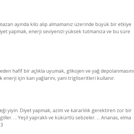
mazan ayında kilo alıp almamanız üzerinde büyük bir etkiye
 diyet yapmak, enerji seviyenizi yüksek tutmanıza ve bu süre
tmeden hafif bir açlıkla uyumak, glikojen ve yağ depolanmasını
nerji için kan yağlarını, yani trigliseritleri kullanır.
eği yiyin. Diyet yapmak, azim ve kararlılık gerektiren zor bir
agiller. … Yeşil yapraklı ve kükürtlü sebzeler. … Ananas, elma
23