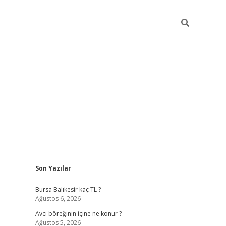
Sidebar
Son Yazılar
vd.casino
Bursa Balıkesir kaç TL ?
Ağustos 6, 2026
Avcı böreğinin içine ne konur ?
Ağustos 5, 2026