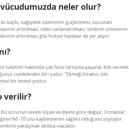
 vücudumuzda neler olur?
lo kaybı, bağışıklık sisteminin güçlenmesi, vücuttaki
masının artırılması, cildin canlandırılması, sindirim sisteminin
erinin artırılması gibi fiziksel faydalar da yer alıyor.
mı?
ek tüketimi hakkında çok fazla tartışma yaşandı. Kilo vermek
ğunuz cümlelerden biri şudur: “Ekmeği bırakın, kilo
msel bir temeli yoktur.
 verilir?
z? Bu sorunun cevabı kişiye ve diyete göre değişir. Uzmanlar,
lığının %5-10’unu kaybetmenin sağlıklı olduğunu söylüyor.
temkinli yaklaşmak akıllıca olacaktır.