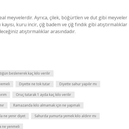
 meyvelerdir. Ayrıca, çilek, böğürtlen ve dut gibi meyveler
yısı, kuru incir, çiğ badem ve çiğ fındık gibi atıştırmalıklar
ceğiniz atıştırmalıklar arasındadır.
 öğün beslenerek kaç kilo verilir
yemeli
Diyette ne tok tutar
Diyette sahur yapılır mı
lırım
Oruç tutarak 1 ayda kaç kilo verilir
nır
Ramazanda kilo almamak için ne yapmalı
a ne yenir diyet
Sahurda yumurta yemek kilo aldırır mı
a ne yenmeli