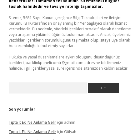
benzerlikleri tamamen tesadüfidir. Sitemizdeki bilgiler
taslak halindedir ve tavsiye niteliği taşımazlar.
Sitemiz, 5651 Sayılı Kanun gereğince Bilgi Teknolojileri ve İletişim
Kurumu (BTK) tarafından onaylanmış bir Yer Sağlayıcı olarak hizmet
vermektedir. Bu nedenle, sitedeki içerikleri proaktif olarak denetleme
veya araştırma yükümlülüğümüz bulunmamaktadır. Ancak, üyelerimiz
yazdıkları içeriklerin sorumluluğunu taşımakta olup, siteye üye olarak
bu sorumluluğu kabul etmiş sayılırlar.
Hukuka ve yasal düzenlemelere aykırı olduğunu düşündüğünüz
içerikleri,
backlinkpanelicomtr@gmail.com
adresine bildirmeniz
halinde, ilgili içerikler yasal süre içerisinde sitemizden kaldırılacaktır.
Arama
Son yorumlar
Tıpta It Eki Ne Anlama Gelir
için
admin
Tıpta It Eki Ne Anlama Gelir
için
Gülşah