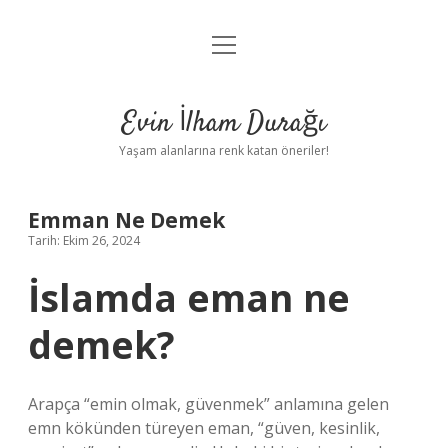
menüyü
Anasayfa
aç
Gizlilik Politikası
Evin İlham Durağı
Yasal Uyarı
Yaşam alanlarına renk katan öneriler!
Hakkımızda
Emman Ne Demek
Tarih: Ekim 26, 2024
İslamda eman ne
demek?
Arapça “emin olmak, güvenmek” anlamına gelen
emn kökünden türeyen eman, “güven, kesinlik,