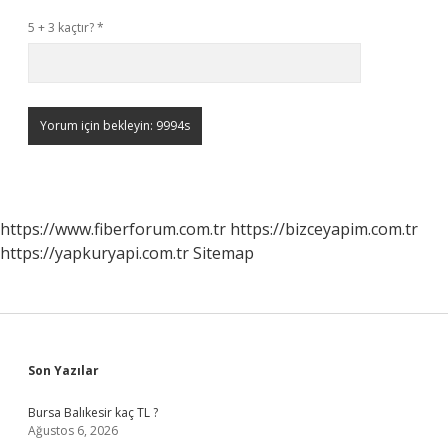
5 + 3 kaçtır?
*
https://www.fiberforum.com.tr
https://bizceyapim.com.tr
https://yapkuryapi.com.tr
Sitemap
Sidebar
Son Yazılar
Bursa Balıkesir kaç TL ?
Ağustos 6, 2026