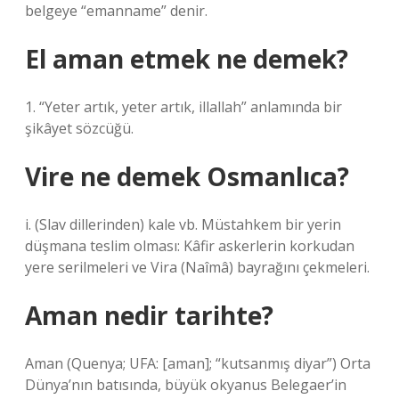
belgeye “emanname” denir.
El aman etmek ne demek?
1. “Yeter artık, yeter artık, illallah” anlamında bir
şikâyet sözcüğü.
Vire ne demek Osmanlıca?
i. (Slav dillerinden) kale vb. Müstahkem bir yerin
düşmana teslim olması: Kâfir askerlerin korkudan
yere serilmeleri ve Vira (Naîmâ) bayrağını çekmeleri.
Aman nedir tarihte?
Aman (Quenya; UFA: [aman]; “kutsanmış diyar”) Orta
Dünya’nın batısında, büyük okyanus Belegaer’in