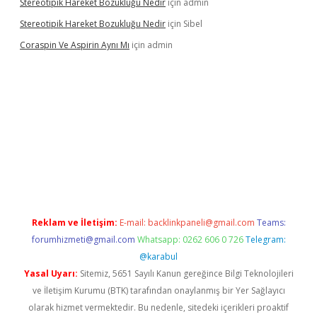
Stereotipik Hareket Bozukluğu Nedir
için
admin
Stereotipik Hareket Bozukluğu Nedir
için
Sibel
Coraspin Ve Aspirin Aynı Mı
için
admin
.casino
Reklam ve İletişim:
E-mail:
backlinkpaneli@gmail.com
Teams:
forumhizmeti@gmail.com
Whatsapp: 0262 606 0 726
Telegram:
@karabul
Yasal Uyarı:
Sitemiz, 5651 Sayılı Kanun gereğince Bilgi Teknolojileri
ve İletişim Kurumu (BTK) tarafından onaylanmış bir Yer Sağlayıcı
olarak hizmet vermektedir. Bu nedenle, sitedeki içerikleri proaktif