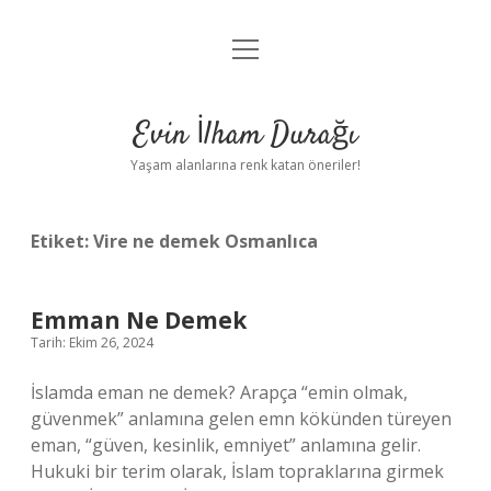
menüyü
Anasayfa
aç
Gizlilik Politikası
Evin İlham Durağı
Yasal Uyarı
Yaşam alanlarına renk katan öneriler!
Hakkımızda
Etiket:
Vire ne demek Osmanlıca
Emman Ne Demek
Tarih: Ekim 26, 2024
İslamda eman ne demek? Arapça “emin olmak,
güvenmek” anlamına gelen emn kökünden türeyen
eman, “güven, kesinlik, emniyet” anlamına gelir.
Hukuki bir terim olarak, İslam topraklarına girmek