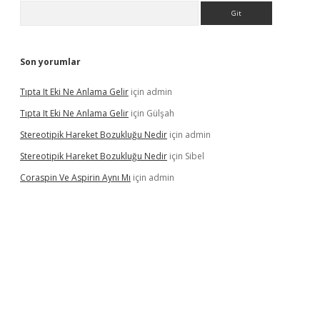
Arama
Son yorumlar
Tıpta It Eki Ne Anlama Gelir
için
admin
Tıpta It Eki Ne Anlama Gelir
için
Gülşah
Stereotipik Hareket Bozukluğu Nedir
için
admin
Stereotipik Hareket Bozukluğu Nedir
için
Sibel
Coraspin Ve Aspirin Aynı Mı
için
admin
vd.casino