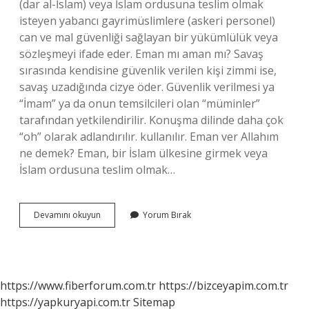
(dar al-İslam) veya İslam ordusuna teslim olmak
isteyen yabancı gayrimüslimlere (askeri personel)
can ve mal güvenliği sağlayan bir yükümlülük veya
sözleşmeyi ifade eder. Eman mı aman mı? Savaş
sırasında kendisine güvenlik verilen kişi zimmi ise,
savaş uzadığında cizye öder. Güvenlik verilmesi ya
“İmam” ya da onun temsilcileri olan “müminler”
tarafından yetkilendirilir. Konuşma dilinde daha çok
“oh” olarak adlandırılır. kullanılır. Eman ver Allahım
ne demek? Eman, bir İslam ülkesine girmek veya
İslam ordusuna teslim olmak…
Emman
Devamını okuyun
Yorum Bırak
Ne
Demek
https://www.fiberforum.com.tr
https://bizceyapim.com.tr
https://yapkuryapi.com.tr
Sitemap