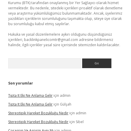
Kurumu (BTK) tarafından onaylanmış bir Yer Sağlayıcı olarak hizmet
vermektedir. Bu nedenle, sitedeki içerikleri proaktif olarak denetleme
veya araştırma yükümlülüğümüz bulunmamaktadır. Ancak, üyelerimiz
yazdıkları içeriklerin sorumluluğunu taşımakta olup, siteye üye olarak
bu sorumluluğu kabul etmiş sayılırlar.
Hukuka ve yasal düzenlemelere aykırı olduğunu düşündüğünüz
içerikleri,
backlinkpanelicomtr@gmail.com
adresine bildirmeniz
halinde, ilgili içerikler yasal süre içerisinde sitemizden kaldırılacaktır.
Arama
Son yorumlar
Tıpta It Eki Ne Anlama Gelir
için
admin
Tıpta It Eki Ne Anlama Gelir
için
Gülşah
Stereotipik Hareket Bozukluğu Nedir
için
admin
Stereotipik Hareket Bozukluğu Nedir
için
Sibel
Coraspin Ve Aspirin Aynı Mı
için
admin