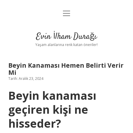
menüyü
Anasayfa
aç
Gizlilik Politikası
Evin İlham Durağı
Yasal Uyarı
Yaşam alanlarına renk katan öneriler!
Hakkımızda
Beyin Kanaması Hemen Belirti Verir
Mi
Tarih: Aralık 23, 2024
Beyin kanaması
geçiren kişi ne
hisseder?