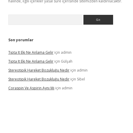
halinde, ilgili içerikler yasal süre içerisinde sitemizden kaldırılacaktır.
Arama
Son yorumlar
Tıpta It Eki Ne Anlama Gelir
için
admin
Tıpta It Eki Ne Anlama Gelir
için
Gülşah
Stereotipik Hareket Bozukluğu Nedir
için
admin
Stereotipik Hareket Bozukluğu Nedir
için
Sibel
Coraspin Ve Aspirin Aynı Mı
için
admin