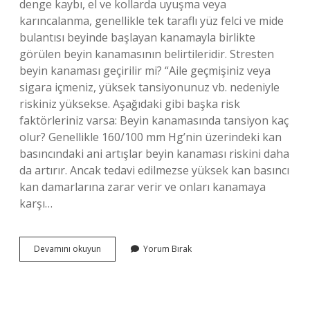
denge kaybı, el ve kollarda uyuşma veya
karıncalanma, genellikle tek taraflı yüz felci ve mide
bulantısı beyinde başlayan kanamayla birlikte
görülen beyin kanamasının belirtileridir. Stresten
beyin kanaması geçirilir mi? “Aile geçmişiniz veya
sigara içmeniz, yüksek tansiyonunuz vb. nedeniyle
riskiniz yüksekse. Aşağıdaki gibi başka risk
faktörleriniz varsa: Beyin kanamasında tansiyon kaç
olur? Genellikle 160/100 mm Hg’nin üzerindeki kan
basıncındaki ani artışlar beyin kanaması riskini daha
da artırır. Ancak tedavi edilmezse yüksek kan basıncı
kan damarlarına zarar verir ve onları kanamaya
karşı…
Beyin
Devamını okuyun
Yorum Bırak
Kanaması
Hemen
Belirti
Verir