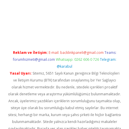
.casino
Reklam ve İletişim:
E-mail:
backlinkpaneli@gmail.com
Teams:
forumhizmeti@gmail.com
Whatsapp: 0262 606 0 726
Telegram:
@karabul
Yasal Uyarı:
Sitemiz, 5651 Sayılı Kanun gereğince Bilgi Teknolojileri
ve İletişim Kurumu (BTK) tarafından onaylanmış bir Yer Sağlayıcı
olarak hizmet vermektedir. Bu nedenle, sitedeki içerikleri proaktif
olarak denetleme veya araştırma yükümlülüğümüz bulunmamaktadır.
Ancak, üyelerimiz yazdıkları içeriklerin sorumluluğunu taşımakta olup,
siteye üye olarak bu sorumluluğu kabul etmiş sayılırlar. Bu internet
sitesi, herhangi bir marka, kurum veya şahıs şirketi ile hiçbir bağlantısı
bulunmamaktadır. Sitede yalnızca kendi hazırladığımız makaleler
paylaşılmaktadır. Burada yer alan içerikler haber niteliği taşımamakta