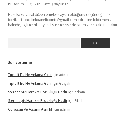
bu sorumluluğu kabul etmiş sayılırlar.
Hukuka ve yasal düzenlemelere aykırı olduğunu düşündüğünüz
içerikleri,
backlinkpanelicomtr@gmail.com
adresine bildirmeniz
halinde, ilgili içerikler yasal süre içerisinde sitemizden kaldırılacaktır.
Arama
Son yorumlar
Tıpta It Eki Ne Anlama Gelir
için
admin
Tıpta It Eki Ne Anlama Gelir
için
Gülşah
Stereotipik Hareket Bozukluğu Nedir
için
admin
Stereotipik Hareket Bozukluğu Nedir
için
Sibel
Coraspin Ve Aspirin Aynı Mı
için
admin