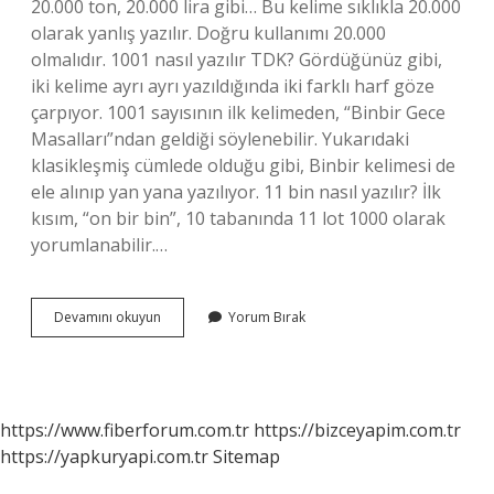
20.000 ton, 20.000 lira gibi… Bu kelime sıklıkla 20.000
olarak yanlış yazılır. Doğru kullanımı 20.000
olmalıdır. 1001 nasıl yazılır TDK? Gördüğünüz gibi,
iki kelime ayrı ayrı yazıldığında iki farklı harf göze
çarpıyor. 1001 sayısının ilk kelimeden, “Binbir Gece
Masalları”ndan geldiği söylenebilir. Yukarıdaki
klasikleşmiş cümlede olduğu gibi, Binbir kelimesi de
ele alınıp yan yana yazılıyor. 11 bin nasıl yazılır? İlk
kısım, “on bir bin”, 10 tabanında 11 lot 1000 olarak
yorumlanabilir.…
10
Devamını okuyun
Yorum Bırak
Bin
Nasıl
Yazılır
Tdk
https://www.fiberforum.com.tr
https://bizceyapim.com.tr
https://yapkuryapi.com.tr
Sitemap