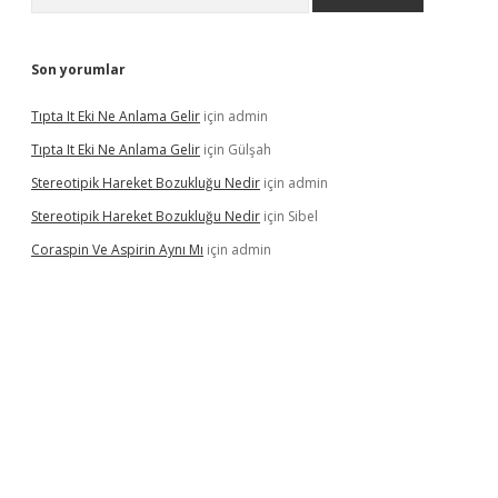
Son yorumlar
Tıpta It Eki Ne Anlama Gelir
için
admin
Tıpta It Eki Ne Anlama Gelir
için
Gülşah
Stereotipik Hareket Bozukluğu Nedir
için
admin
Stereotipik Hareket Bozukluğu Nedir
için
Sibel
Coraspin Ve Aspirin Aynı Mı
için
admin
vd.casino