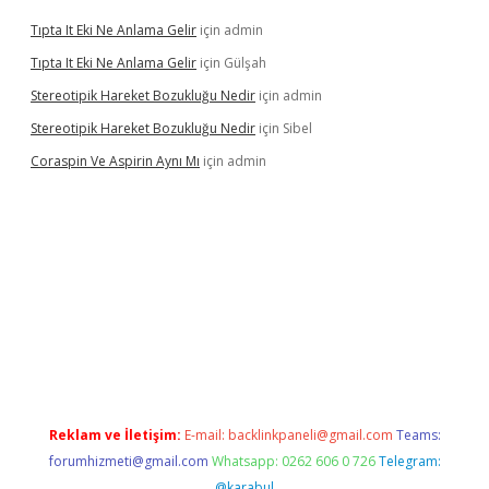
Tıpta It Eki Ne Anlama Gelir
için
admin
Tıpta It Eki Ne Anlama Gelir
için
Gülşah
Stereotipik Hareket Bozukluğu Nedir
için
admin
Stereotipik Hareket Bozukluğu Nedir
için
Sibel
Coraspin Ve Aspirin Aynı Mı
için
admin
.casino
Reklam ve İletişim:
E-mail:
backlinkpaneli@gmail.com
Teams:
forumhizmeti@gmail.com
Whatsapp: 0262 606 0 726
Telegram:
@karabul