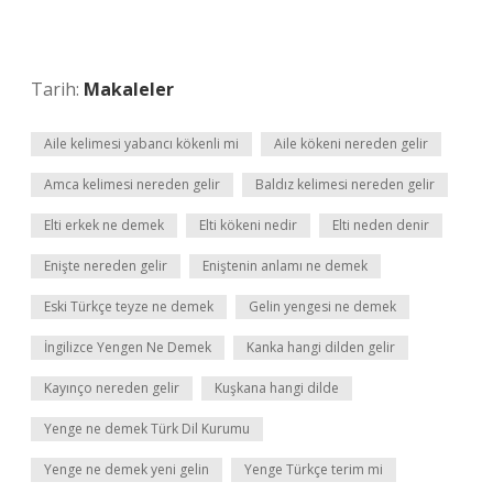
Tarih:
Makaleler
Aile kelimesi yabancı kökenli mi
Aile kökeni nereden gelir
Amca kelimesi nereden gelir
Baldız kelimesi nereden gelir
Elti erkek ne demek
Elti kökeni nedir
Elti neden denir
Enişte nereden gelir
Eniştenin anlamı ne demek
Eski Türkçe teyze ne demek
Gelin yengesi ne demek
İngilizce Yengen Ne Demek
Kanka hangi dilden gelir
Kayınço nereden gelir
Kuşkana hangi dilde
Yenge ne demek Türk Dil Kurumu
Yenge ne demek yeni gelin
Yenge Türkçe terim mi