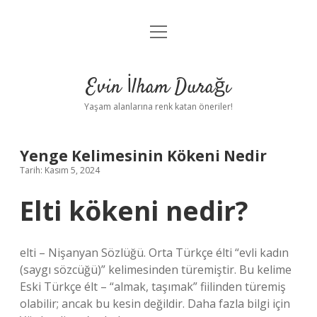
menüyü
Anasayfa
aç
Gizlilik Politikası
Evin İlham Durağı
Yasal Uyarı
Yaşam alanlarına renk katan öneriler!
Hakkımızda
Yenge Kelimesinin Kökeni Nedir
Tarih: Kasım 5, 2024
Elti kökeni nedir?
elti – Nişanyan Sözlüğü. Orta Türkçe élti “evli kadın
(saygı sözcüğü)” kelimesinden türemiştir. Bu kelime
Eski Türkçe élt – “almak, taşımak” fiilinden türemiş
olabilir; ancak bu kesin değildir. Daha fazla bilgi için