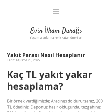
menüyü
Anasayfa
aç
Gizlilik Politikası
Evin İlham Durağı
Yasal Uyarı
Yaşam alanlarına renk katan öneriler!
Hakkımızda
Yakıt Parası Nasıl Hesaplanır
Tarih: Ağustos 23, 2025
Kaç TL yakıt yakar
hesaplama?
Bir örnek verdiğimizde; Aracınızı doldurursanız, 200
TL ödediniz. Deponuz hazır olduğunda, tezgahınız