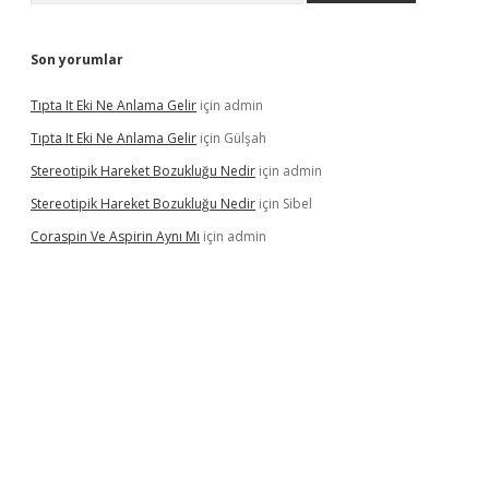
Son yorumlar
Tıpta It Eki Ne Anlama Gelir
için
admin
Tıpta It Eki Ne Anlama Gelir
için
Gülşah
Stereotipik Hareket Bozukluğu Nedir
için
admin
Stereotipik Hareket Bozukluğu Nedir
için
Sibel
Coraspin Ve Aspirin Aynı Mı
için
admin
casino