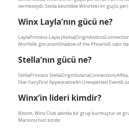
vermeseydi, Stella kesinlikle Winx’teki en güçlü peri
Winx Layla’nın gücü ne?
LaylaPrincess Layla (Aisha)OriginAndrosConnectio
Morfixİlk görünümShadow of the Phoenix5 satır d
Stella’nın gücü ne?
StellaPrincess StellaOriginSolariaConnectionsAlfea
Star FairyFirst AppearanceAn Unexpected Event6 sa
Winx’in lideri kimdir?
Bloom, Winx Club adında bir grup kurmuştur ve grubu
Marionu’nun kızıdır.