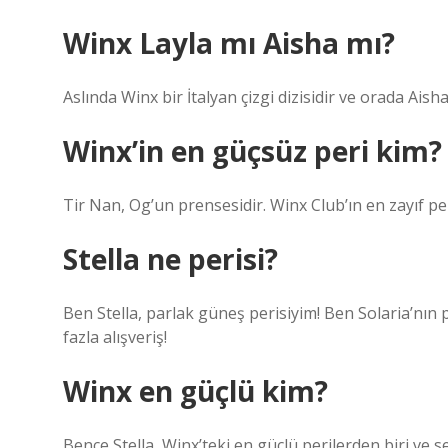
Winx Layla mı Aisha mı?
Aslında Winx bir İtalyan çizgi dizisidir ve orada Aisha 
Winx’in en güçsüz peri kim?
Tir Nan, Og’un prensesidir. Winx Club’ın en zayıf per
Stella ne perisi?
Ben Stella, parlak güneş perisiyim! Ben Solaria’nın 
fazla alışveriş!
Winx en güçlü kim?
Bence Stella, Winx’teki en güçlü perilerden biri ve 