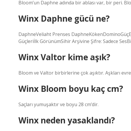
Bloom’un Daphne adında bir ablası var, bir peri. Bl
Winx Daphne gücü ne?
DaphneVeliaht Prenses DaphneKökenDominoGüçEjder
Güçleriİlk GörünümSihir Arşivine Şifre: Sadece SesBi
Winx Valtor kime aşık?
Bloom ve Valtor birbirlerine çok aşıktır. Aşkları evre
Winx Bloom boyu kaç cm?
Saçları yumuşaktır ve boyu 28 cm’dir.
Winx neden yasaklandı?