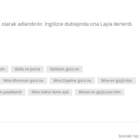
olarak adlandırılır. İngilizce dublajında ​​ona Layla derlerdi.
kim
Stella ne perisi
Stellanın gücü ne
Winx Bloomun gücü ne
Winx Daphne gücü ne
Winx en güçlü kim
n yasaklandı
Winx Valtor kime aşık
Winxin en güçlü peri kim
Sonraki Yaz