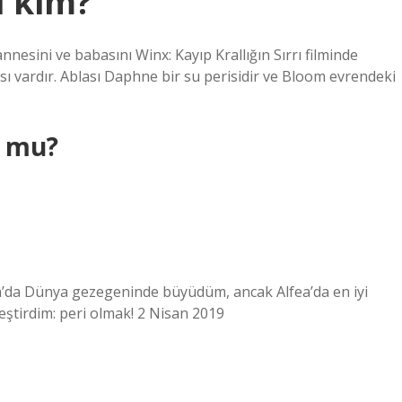
i kim?
 annesini ve babasını Winx: Kayıp Krallığın Sırrı filminde
ı vardır. Ablası Daphne bir su perisidir ve Bloom evrendeki
r mu?
a’da Dünya gezegeninde büyüdüm, ancak Alfea’da en iyi
ştirdim: peri olmak! 2 Nisan 2019