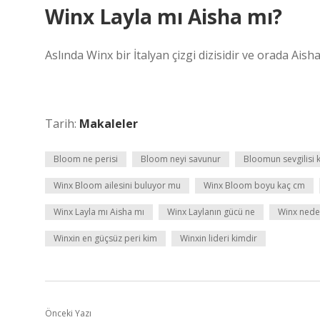
Winx Layla mı Aisha mı?
Aslında Winx bir İtalyan çizgi dizisidir ve orada Aisha 
Tarih:
Makaleler
Bloom ne perisi
Bloom neyi savunur
Bloomun sevgilisi 
Winx Bloom ailesini buluyor mu
Winx Bloom boyu kaç cm
Winx Layla mı Aisha mı
Winx Laylanın gücü ne
Winx nede
Winxin en güçsüz peri kim
Winxin lideri kimdir
Önceki Yazı