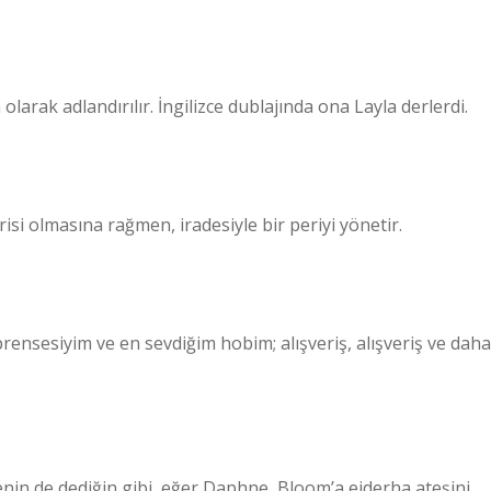
olarak adlandırılır. İngilizce dublajında ​​ona Layla derlerdi.
isi olmasına rağmen, iradesiyle bir periyi yönetir.
prensesiyim ve en sevdiğim hobim; alışveriş, alışveriş ve daha
senin de dediğin gibi, eğer Daphne, Bloom’a ejderha ateşini