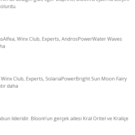
 olurdu.
nsAlfea, Winx Club, Experts, AndrosPowerWater Waves
aha
, Winx Club, Experts, SolariaPowerBright Sun Moon Fairy
tır daha
n lideridir. Bloom’un gerçek ailesi Kral Oritel ve Kraliçe