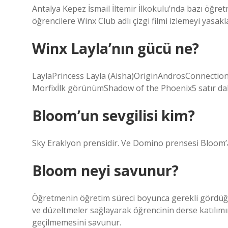
Antalya Kepez İsmail İltemir İlkokulu’nda bazı öğretm
öğrencilere Winx Club adlı çizgi filmi izlemeyi yasakla
Winx Layla’nın gücü ne?
LaylaPrincess Layla (Aisha)OriginAndrosConnectio
Morfixİlk görünümShadow of the Phoenix5 satır d
Bloom’un sevgilisi kim?
Sky Eraklyon prensidir. Ve Domino prensesi Bloom’a 
Bloom neyi savunur?
Öğretmenin öğretim süreci boyunca gerekli gördüğü y
ve düzeltmeler sağlayarak öğrencinin derse katılımı
geçilmemesini savunur.