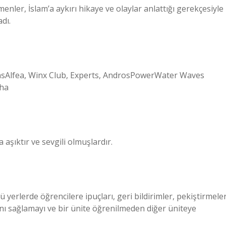
enler, İslam’a aykırı hikaye ve olaylar anlattığı gerekçesiyle
dı.
nsAlfea, Winx Club, Experts, AndrosPowerWater Waves
aha
aşıktır ve sevgili olmuşlardır.
erlerde öğrencilere ipuçları, geri bildirimler, pekiştirmele
nı sağlamayı ve bir ünite öğrenilmeden diğer üniteye