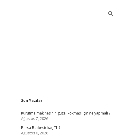
Sidebar
Son Yazılar
vd.casino
Kurutma makinesinin güzel kokması için ne yapmalı ?
Ağustos 7, 2026
Bursa Balıkesir kaç TL ?
Ağustos 6, 2026