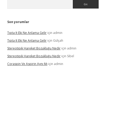
Arama
Son yorumlar
Tıpta It Eki Ne Anlama Gelir
için
admin
Tıpta It Eki Ne Anlama Gelir
için
Gülşah
Stereotipik Hareket Bozukluğu Nedir
için
admin
Stereotipik Hareket Bozukluğu Nedir
için
Sibel
Coraspin Ve Aspirin Aynı Mı
için
admin
asino