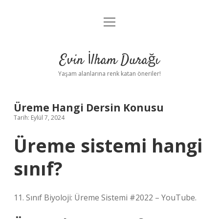
menüyü
Anasayfa
aç
Gizlilik Politikası
Evin İlham Durağı
Yasal Uyarı
Yaşam alanlarına renk katan öneriler!
Hakkımızda
Üreme Hangi Dersin Konusu
Tarih: Eylül 7, 2024
Üreme sistemi hangi
sınıf?
11. Sınıf Biyoloji: Üreme Sistemi #2022 – YouTube.