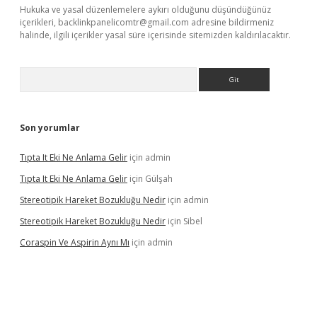
Hukuka ve yasal düzenlemelere aykırı olduğunu düşündüğünüz
içerikleri,
backlinkpanelicomtr@gmail.com
adresine bildirmeniz
halinde, ilgili içerikler yasal süre içerisinde sitemizden kaldırılacaktır.
Arama
Son yorumlar
Tıpta It Eki Ne Anlama Gelir
için
admin
Tıpta It Eki Ne Anlama Gelir
için
Gülşah
Stereotipik Hareket Bozukluğu Nedir
için
admin
Stereotipik Hareket Bozukluğu Nedir
için
Sibel
Coraspin Ve Aspirin Aynı Mı
için
admin