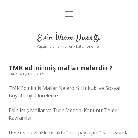
menüyü
Anasayfa
aç
Gizlilik Politikası
Evin İlham Durağı
Yasal Uyarı
Yaşam alanlarına renk katan öneriler!
Hakkımızda
TMK edinilmiş mallar nelerdir ?
Tarih: Mayıs 28, 2026
TMK Edinilmiş Mallar Nelerdir? Hukuki ve Sosyal
Boyutlarıyla İnceleme
Edinilmiş Mallar ve Türk Medeni Kanunu: Temel
Kavramlar
Herkesin evlilikle birlikte “mal paylaşımı” konusunda