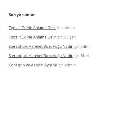
Son yorumlar
Tıpta It Eki Ne Anlama Gelir
için
admin
Tıpta It Eki Ne Anlama Gelir
için
Gülşah
Stereotipik Hareket Bozukluğu Nedir
için
admin
Stereotipik Hareket Bozukluğu Nedir
için
Sibel
Coraspin Ve Aspirin Aynı Mı
için
admin
ino