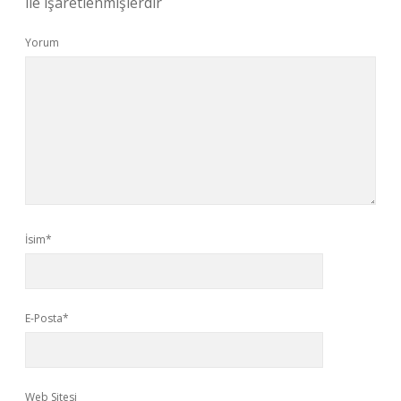
ile işaretlenmişlerdir
Yorum
İsim*
E-Posta*
Web Sitesi