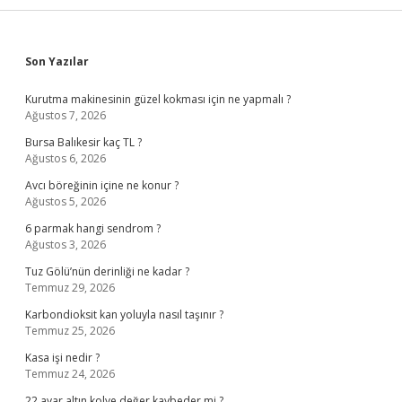
Sidebar
Son Yazılar
Kurutma makinesinin güzel kokması için ne yapmalı ?
Ağustos 7, 2026
Bursa Balıkesir kaç TL ?
Ağustos 6, 2026
Avcı böreğinin içine ne konur ?
Ağustos 5, 2026
6 parmak hangi sendrom ?
Ağustos 3, 2026
Tuz Gölü’nün derinliği ne kadar ?
Temmuz 29, 2026
Karbondioksit kan yoluyla nasıl taşınır ?
Temmuz 25, 2026
Kasa işi nedir ?
Temmuz 24, 2026
22 ayar altın kolye değer kaybeder mi ?