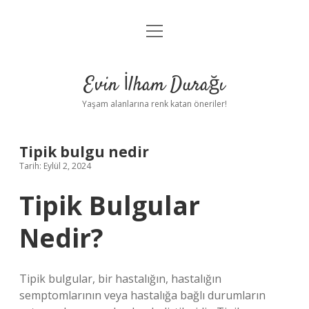
menüyü
Anasayfa
aç
Gizlilik Politikası
Evin İlham Durağı
Yasal Uyarı
Yaşam alanlarına renk katan öneriler!
Hakkımızda
Tipik bulgu nedir
Tarih: Eylül 2, 2024
Tipik Bulgular
Nedir?
Tipik bulgular, bir hastalığın, hastalığın
semptomlarının veya hastalığa bağlı durumların