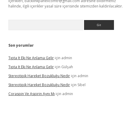
içerikleri,
backlinkpanelicomtr@gmail.com
adresine bildirmeniz
halinde, ilgili içerikler yasal süre içerisinde sitemizden kaldırılacaktır.
Arama
Son yorumlar
Tıpta It Eki Ne Anlama Gelir
için
admin
Tıpta It Eki Ne Anlama Gelir
için
Gülşah
Stereotipik Hareket Bozukluğu Nedir
için
admin
Stereotipik Hareket Bozukluğu Nedir
için
Sibel
Coraspin Ve Aspirin Aynı Mı
için
admin