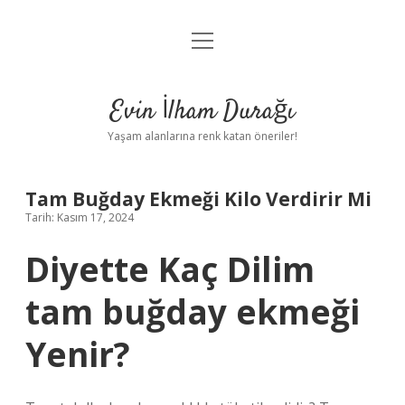
menüyü
Anasayfa
aç
Gizlilik Politikası
Evin İlham Durağı
Yasal Uyarı
Yaşam alanlarına renk katan öneriler!
Hakkımızda
Tam Buğday Ekmeği Kilo Verdirir Mi
Tarih: Kasım 17, 2024
Diyette Kaç Dilim
tam buğday ekmeği
Yenir?