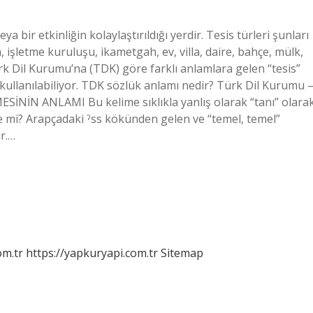
eya bir etkinliğin kolaylaştırıldığı yerdir. Tesis türleri şunları
, işletme kuruluşu, ikametgah, ev, villa, daire, bahçe, mülk,
ürk Dil Kurumu’na (TDK) göre farklı anlamlara gelen “tesis”
 kullanılabiliyor. TDK sözlük anlamı nedir? Türk Dil Kurumu 
MESİNİN ANLAMI Bu kelime sıklıkla yanlış olarak “tanı” olara
kçe mi? Arapçadaki ˀss kökünden gelen ve “temel, temel”
ştir.…
om.tr
https://yapkuryapi.com.tr
Sitemap