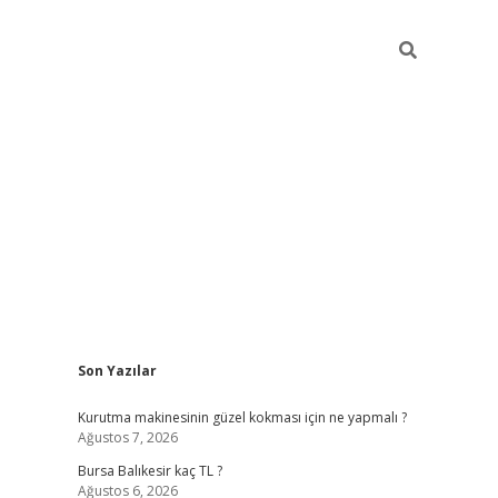
Sidebar
Son Yazılar
vd.casino
Kurutma makinesinin güzel kokması için ne yapmalı ?
Ağustos 7, 2026
Bursa Balıkesir kaç TL ?
Ağustos 6, 2026