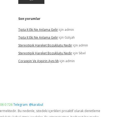
Son yorumlar
Tıpta It Eki Ne Anlama Gelir
için
admin
Tıpta It Eki Ne Anlama Gelir
için
Gülşah
Stereotipik Hareket Bozukluğu Nedir
için
admin
Stereotipik Hareket Bozukluğu Nedir
için
Sibel
Coraspin Ve Aspirin Aynı Mı
için
admin
06 0 726
Telegram: @karabul
vermektedir. Bu nedenle, sitedeki içerikleri proaktif olarak denetleme