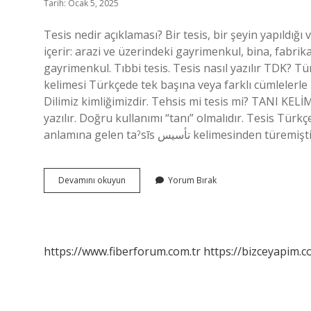
Tarih: Ocak 5, 2025
Tesis nedir açıklaması? Bir tesis, bir şeyin yapıldığı v
içerir: arazi ve üzerindeki gayrimenkul, bina, fabrika
gayrimenkul. Tıbbi tesis. Tesis nasıl yazılır TDK? T
kelimesi Türkçede tek başına veya farklı cümlelerle
Dilimiz kimliğimizdir. Tehsis mi tesis mi? TANI KELİ
yazılır. Doğru kullanımı “tanı” olmalıdır. Tesis Tür
anlamına gelen taˀsīs تأسيس kelimesinden türemi
Tesis
Devamını okuyun
Yorum Bırak
Tdk
Ne
Demek
https://www.fiberforum.com.tr
https://bizceyapim.c