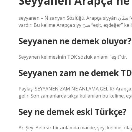
Seyyanen Arapça n
seyyanen – Nişanyan Sözlüğü. Arapça siyyān سيّان “eşit, eşit olan iki şey” kelimesinden türemiştir ve +an eki
vardır. Bu kelime Arapça siyy سيّ “e
Seyyanen ne demek oluyor?
Seyyanen kelimesinin TDK sözlük anlamı “eşit”tir.
Seyyanen zam ne demek TD
Paylaş! SEYYANEN ZAM NE ANLAMA GELİR? Arapça kö
gelir. Son zamanlarda sıkça kullanılan bu kelime, eşi
Sey ne demek eski Türkçe?
Ar. Şey. Belirsiz bir anlamda madde, şey, kelime, olay