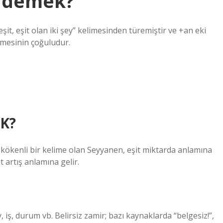
e demek?
şit, eşdeğer” kelimesinin çoğuludur.
K?
kenli bir kelime olan Seyyanen, eşit miktarda anlamına
t artış anlamına gelir.
, iş, durum vb. Belirsiz zamir; bazı kaynaklarda “belgesiz!”,