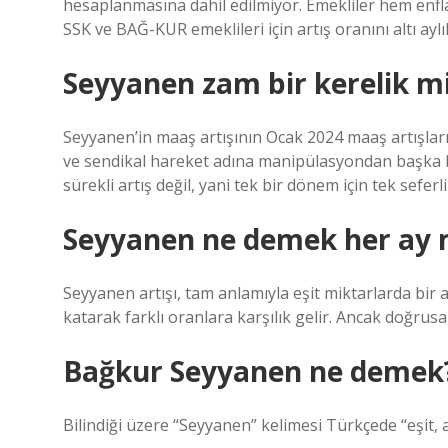
hesaplanmasına dahil edilmiyor. Emekliler hem enfla
SSK ve BAĞ-KUR emeklileri için artış oranını altı ayl
Seyyanen zam bir kerelik m
Seyyanen’in maaş artışının Ocak 2024 maaş artışla
ve sendikal hareket adına manipülasyondan başka bir
sürekli artış değil, yani tek bir dönem için tek seferl
Seyyanen ne demek her ay 
Seyyanen artışı, tam anlamıyla eşit miktarlarda bir a
katarak farklı oranlara karşılık gelir. Ancak doğrusal 
Bağkur Seyyanen ne demek
Bilindiği üzere “Seyyanen” kelimesi Türkçede “eşit,