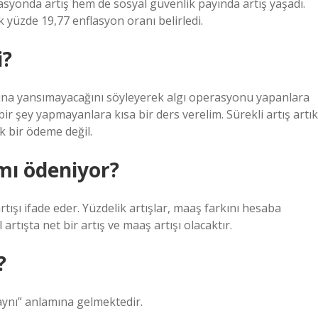
syonda artış hem de sosyal güvenlik payında artış yaşadı.
ık yüzde 19,77 enflasyon oranı belirledi.
i?
rına yansımayacağını söyleyerek algı operasyonu yapanlara
 şey yapmayanlara kısa bir ders verelim. Sürekli artış artık
ik bir ödeme değil.
mı ödeniyor?
rtışı ifade eder. Yüzdelik artışlar, maaş farkını hesaba
artışta net bir artış ve maaş artışı olacaktır.
?
 aynı” anlamına gelmektedir.