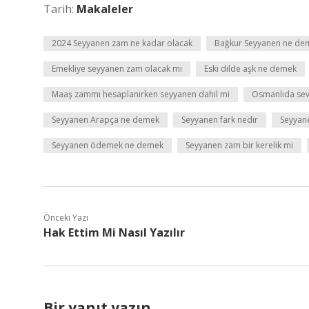
Tarih:
Makaleler
2024 Seyyanen zam ne kadar olacak
Bağkur Seyyanen ne de
Emekliye seyyanen zam olacak mı
Eski dilde aşk ne demek
Maaş zammı hesaplanırken seyyanen dahil mi
Osmanlıda sevg
Seyyanen Arapça ne demek
Seyyanen fark nedir
Seyyan
Seyyanen ödemek ne demek
Seyyanen zam bir kerelik mi
Önceki Yazı
Hak Ettim Mi Nasıl Yazılır
Bir yanıt yazın