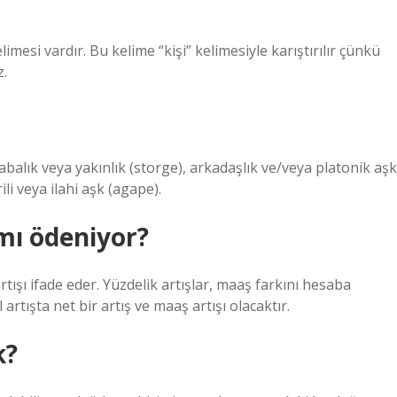
imesi vardır. Bu kelime “kişi” kelimesiyle karıştırılır çünkü
z.
abalık veya yakınlık (storge), arkadaşlık ve/veya platonik aşk
li veya ilahi aşk (agape).
mı ödeniyor?
rtışı ifade eder. Yüzdelik artışlar, maaş farkını hesaba
artışta net bir artış ve maaş artışı olacaktır.
k?