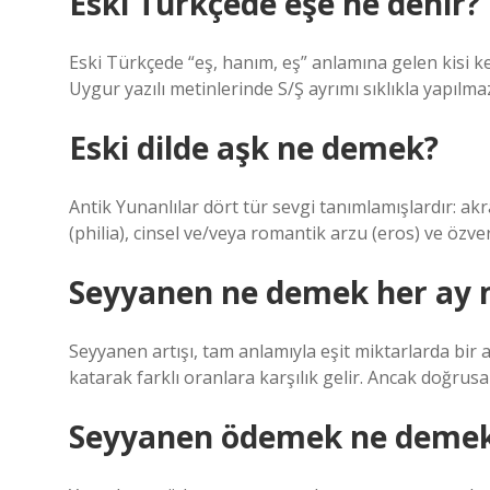
Eski Türkçede eşe ne denir?
Eski Türkçede “eş, hanım, eş” anlamına gelen kisi kel
Uygur yazılı metinlerinde S/Ş ayrımı sıklıkla yapılma
Eski dilde aşk ne demek?
Antik Yunanlılar dört tür sevgi tanımlamışlardır: akr
(philia), cinsel ve/veya romantik arzu (eros) ve özveri
Seyyanen ne demek her ay 
Seyyanen artışı, tam anlamıyla eşit miktarlarda bir a
katarak farklı oranlara karşılık gelir. Ancak doğrusal 
Seyyanen ödemek ne deme