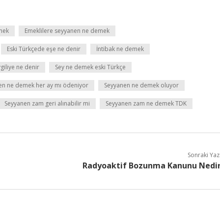
mek
Emeklilere seyyanen ne demek
Eski Türkçede eşe ne denir
İntibak ne demek
iliye ne denir
Sey ne demek eski Türkçe
en ne demek her ay mı ödeniyor
Seyyanen ne demek oluyor
Seyyanen zam geri alınabilir mi
Seyyanen zam ne demek TDK
Sonraki Yaz
Radyoaktif Bozunma Kanunu Nedi