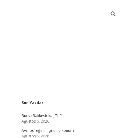
Sidebar
Son Yazılar
vd.casino
Bursa Balıkesir kaç TL ?
Ağustos 6, 2026
Avcı böreğinin içine ne konur ?
Ağustos 5, 2026