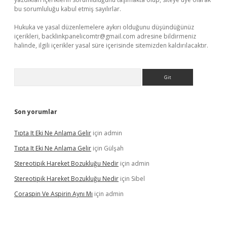
bu sorumluluğu kabul etmiş sayılırlar.
Hukuka ve yasal düzenlemelere aykırı olduğunu düşündüğünüz
içerikleri,
backlinkpanelicomtr@gmail.com
adresine bildirmeniz
halinde, ilgili içerikler yasal süre içerisinde sitemizden kaldırılacaktır.
Arama
Son yorumlar
Tıpta It Eki Ne Anlama Gelir
için
admin
Tıpta It Eki Ne Anlama Gelir
için
Gülşah
Stereotipik Hareket Bozukluğu Nedir
için
admin
Stereotipik Hareket Bozukluğu Nedir
için
Sibel
Coraspin Ve Aspirin Aynı Mı
için
admin