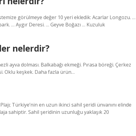
i nelerdir?
listemize görülmeye değer 10 yeri ekledik: Acarlar Longozu. …
park. … Aygır Deresi. … Geyve Boğazı … Kuzuluk
er nelerdir?
ezli ayva dolması. Balkabağı ekmeği. Pırasa böreği. Çerkez
i. Oklu keşkek. Daha fazla ürün…
ı; Türkiye’nin en uzun ikinci sahil şeridi ünvanını elinde
aja sahiptir. Sahil şeridinin uzunluğu yaklaşık 20