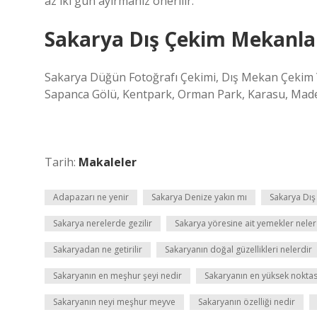
az iki gün ayırmanız önerilir.
Sakarya Dış Çekim Mekanlar
Sakarya Düğün Fotoğrafı Çekimi, Dış Mekan Çekim Y
Sapanca Gölü, Kentpark, Orman Park, Karasu, Maden 
Tarih:
Makaleler
Adapazarı ne yenir
Sakarya Denize yakın mı
Sakarya Dış
Sakarya nerelerde gezilir
Sakarya yöresine ait yemekler neler
Sakaryadan ne getirilir
Sakaryanın doğal güzellikleri nelerdir
Sakaryanın en meşhur şeyi nedir
Sakaryanın en yüksek noktas
Sakaryanın neyi meşhur meyve
Sakaryanın özelliği nedir