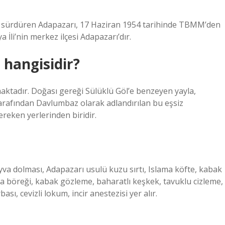
lığını sürdüren Adapazarı, 17 Haziran 1954 tarihinde TBMM’den
a İli’nin merkez ilçesi Adapazarı’dır.
 hangisidir?
aktadır. Doğası gereği Sülüklü Göl’e benzeyen yayla,
 tarafından Davlumbaz olarak adlandırılan bu eşsiz
reken yerlerinden biridir.
va dolması, Adapazarı usulü kuzu sırtı, Islama köfte, kabak
a böreği, kabak gözleme, baharatlı keşkek, tavuklu cizleme,
sı, cevizli lokum, incir anestezisi yer alır.