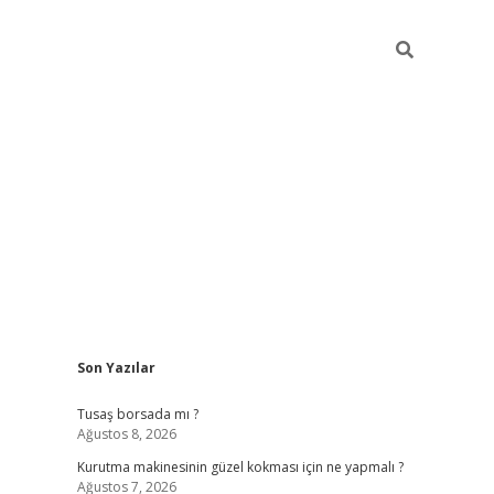
Sidebar
Son Yazılar
vd.casin
Tusaş borsada mı ?
Ağustos 8, 2026
Kurutma makinesinin güzel kokması için ne yapmalı ?
Ağustos 7, 2026