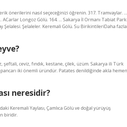
erik önerilerini nasıl seçeceğinizi öğrenin. 317. Tramvaylar. …
 … ACarlar Longoz Gölü. 164. … Sakarya İl Ormanı Tabiat Park
y Şelalesi. Şelaleler. Keremali Gölü. Su BirikintileriDaha fazla
eyve?
 şeftali, ceviz, fındık, kestane, çilek, üzüm. Sakarya ili Türk
r pancarı iki önemli üründür. Patates denildiğinde akla heme
sı neresidir?
daki Keremali Yaylası, Çamlıca Gölü ve doğal yürüyüş
 biridir.