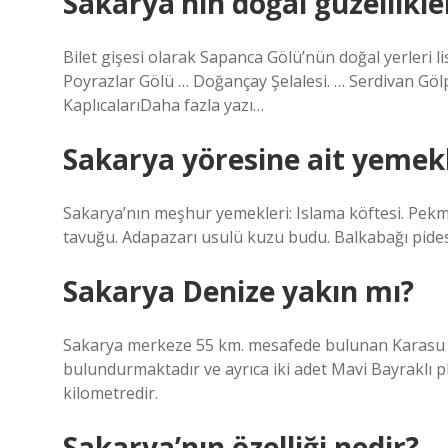
Sakarya’nın doğal güzellikler
Bilet gişesi olarak Sapanca Gölü’nün doğal yerleri 
Poyrazlar Gölü … Doğançay Şelalesi. … Serdivan Göl
KaplıcalarıDaha fazla yazı…
Sakarya yöresine ait yemekl
Sakarya’nın meşhur yemekleri: Islama köftesi. Pekm
tavuğu. Adapazarı usulü kuzu budu. Balkabağı pides
Sakarya Denize yakın mı?
Sakarya merkeze 55 km. mesafede bulunan Karasu Plaj
bulundurmaktadır ve ayrıca iki adet Mavi Bayraklı pl
kilometredir.
Sakarya’nın özelliği nedir?