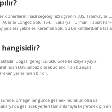
ılır?
erik önerilerini nasıl seçeceğinizi öğrenin. 335. Tramvaylar. …
 … ACarlar Longoz Gölü. 164. … Sakarya İl Ormanı Tabiat Park
y Şelalesi. Şelaleler. Keremali Gölü. Su BirikintileriDaha fazla
 hangisidir?
aktadır. Doğası gereği Sülüklü Göl’e benzeyen yayla,
 tarafından Davlumbaz olarak adlandırılan bu eşsiz
reken yerlerinden biridir.
bir sürede, örneğin bir günde gezmek mümkün olsa da,
n, Sakarya’da gezilecek yerleri tam anlamıyla keşfetmek için en