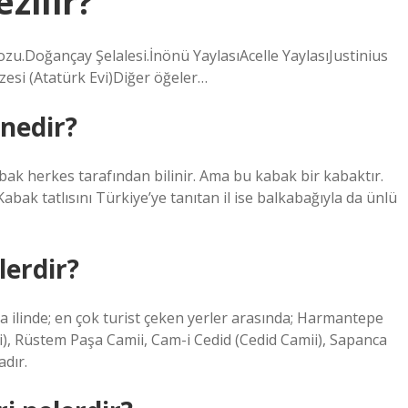
zilir?
u.Doğançay Şelalesi.İnönü YaylasıAcelle YaylasıJustinius
esi (Atatürk Evi)Diğer öğeler…
nedir?
ak herkes tarafından bilinir. Ama bu kabak bir kabaktır.
Kabak tatlısını Türkiye’ye tanıtan il ise balkabağıyla da ünlü
lerdir?
a ilinde; en çok turist çeken yerler arasında; Harmantepe
), Rüstem Paşa Camii, Cam-i Cedid (Cedid Camii), Sapanca
dır.