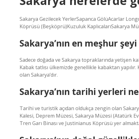
Sakarya nerelerde ge
Sakarya Gezilecek YerlerSapanca GölüAcarlar Longoz
Köprüsü (Beşköprü)Kuzuluk KaplıcalarıSakarya Müz
Sakarya’nın en meşhur şeyi 
Sadece doğada ve Sakarya topraklarında yetişen kab
Kabak tatlısı ülkemizde genellikle kabaktan yapılır. 
olan Sakarya’dır.
Sakarya’nın tarihi yerleri ne
Tarihi ve turistik açıdan oldukça zengin olan Sakary
Kalesi, Deprem Müzesi, Sakarya Müzesi (Atatürk Evi
Tren Garı Binası ve Justinianus Köprüsü yer almakta