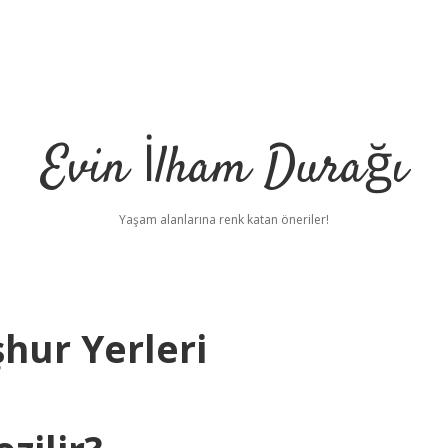
Evin İlham Durağı
Yaşam alanlarına renk katan öneriler!
hur Yerleri