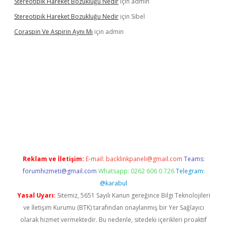
Stereotipik Hareket Bozukluğu Nedir
için
admin
Stereotipik Hareket Bozukluğu Nedir
için
Sibel
Coraspin Ve Aspirin Aynı Mı
için
admin
ino
Reklam ve İletişim:
E-mail:
backlinkpaneli@gmail.com
Teams:
forumhizmeti@gmail.com
Whatsapp: 0262 606 0 726
Telegram:
@karabul
Yasal Uyarı:
Sitemiz, 5651 Sayılı Kanun gereğince Bilgi Teknolojileri
ve İletişim Kurumu (BTK) tarafından onaylanmış bir Yer Sağlayıcı
olarak hizmet vermektedir. Bu nedenle, sitedeki içerikleri proaktif