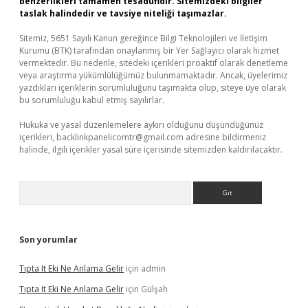
benzerlikleri tamamen tesadüfidir. Sitemizdeki bilgiler
taslak halindedir ve tavsiye niteliği taşımazlar.
Sitemiz, 5651 Sayılı Kanun gereğince Bilgi Teknolojileri ve İletişim
Kurumu (BTK) tarafından onaylanmış bir Yer Sağlayıcı olarak hizmet
vermektedir. Bu nedenle, sitedeki içerikleri proaktif olarak denetleme
veya araştırma yükümlülüğümüz bulunmamaktadır. Ancak, üyelerimiz
yazdıkları içeriklerin sorumluluğunu taşımakta olup, siteye üye olarak
bu sorumluluğu kabul etmiş sayılırlar.
Hukuka ve yasal düzenlemelere aykırı olduğunu düşündüğünüz
içerikleri,
backlinkpanelicomtr@gmail.com
adresine bildirmeniz
halinde, ilgili içerikler yasal süre içerisinde sitemizden kaldırılacaktır.
Arama
Son yorumlar
Tıpta It Eki Ne Anlama Gelir
için
admin
Tıpta It Eki Ne Anlama Gelir
için
Gülşah