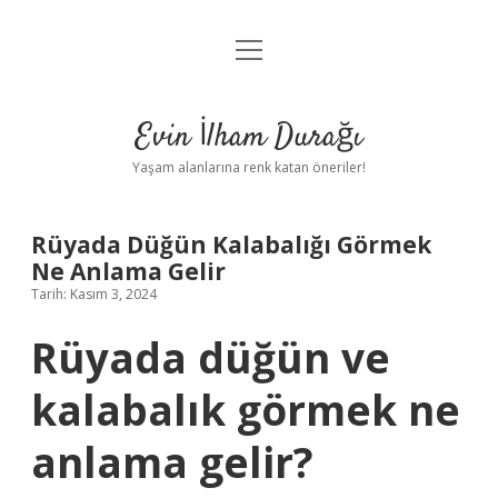
menüyü
Anasayfa
aç
Gizlilik Politikası
Evin İlham Durağı
Yasal Uyarı
Yaşam alanlarına renk katan öneriler!
Hakkımızda
Rüyada Düğün Kalabalığı Görmek
Ne Anlama Gelir
Tarih: Kasım 3, 2024
Rüyada düğün ve
kalabalık görmek ne
anlama gelir?