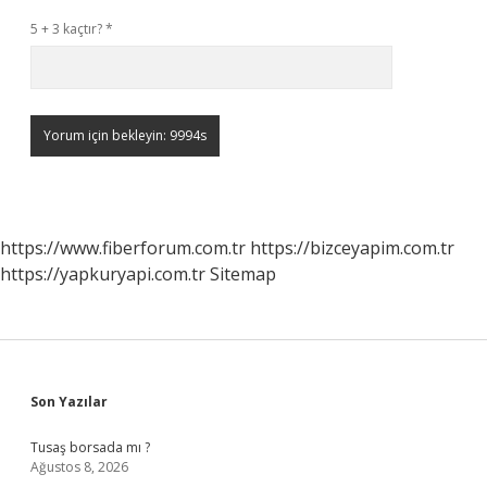
5 + 3 kaçtır?
*
https://www.fiberforum.com.tr
https://bizceyapim.com.tr
https://yapkuryapi.com.tr
Sitemap
Sidebar
Son Yazılar
Tusaş borsada mı ?
Ağustos 8, 2026