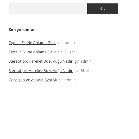
Arama
Son yorumlar
Tıpta It Eki Ne Anlama Gelir
için
admin
Tıpta It Eki Ne Anlama Gelir
için
Gülşah
Stereotipik Hareket Bozukluğu Nedir
için
admin
Stereotipik Hareket Bozukluğu Nedir
için
Sibel
Coraspin Ve Aspirin Aynı Mı
için
admin
vd.casino