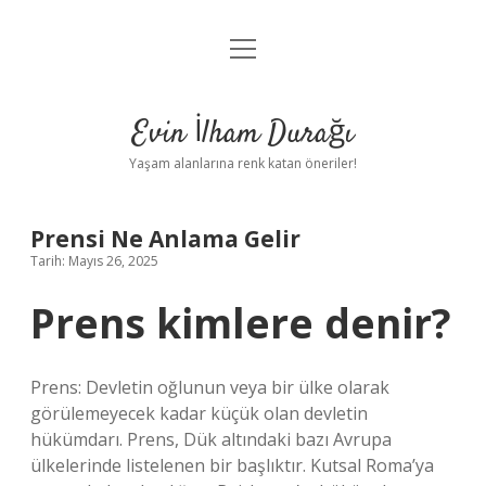
menüyü
Anasayfa
aç
Gizlilik Politikası
Evin İlham Durağı
Yasal Uyarı
Yaşam alanlarına renk katan öneriler!
Hakkımızda
Prensi Ne Anlama Gelir
Tarih: Mayıs 26, 2025
Prens kimlere denir?
Prens: Devletin oğlunun veya bir ülke olarak
görülemeyecek kadar küçük olan devletin
hükümdarı. Prens, Dük altındaki bazı Avrupa
ülkelerinde listelenen bir başlıktır. Kutsal Roma’ya