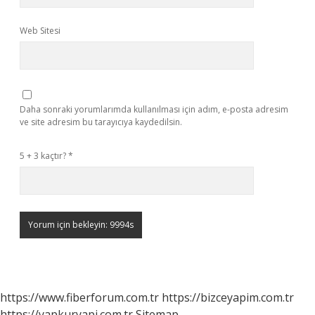
Web Sitesi
Daha sonraki yorumlarımda kullanılması için adım, e-posta adresim
ve site adresim bu tarayıcıya kaydedilsin.
5 + 3 kaçtır?
*
https://www.fiberforum.com.tr
https://bizceyapim.com.tr
https://yapkuryapi.com.tr
Sitemap