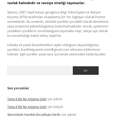
taslak halindedir ve tavsiye niteliği taşımazlar.
Sitemiz, 5651 Sayılı Kanun gereğince Bilgi Teknolojileri ve İletişim
Kurumu (BTK) tarafından onaylanmış bir Yer Sağlayıcı olarak hizmet
vermektedir. Bu nedenle, sitedeki içerikleri proaktif olarak denetleme
veya araştırma yükümlülüğümüz bulunmamaktadır. Ancak, üyelerimiz
yazdıkları içeriklerin sorumluluğunu taşımakta olup, siteye üye olarak
bu sorumluluğu kabul etmiş sayılırlar.
Hukuka ve yasal düzenlemelere aykırı olduğunu düşündüğünüz
içerikleri,
backlinkpanelicomtr@gmail.com
adresine bildirmeniz
halinde, ilgili içerikler yasal süre içerisinde sitemizden kaldırılacaktır.
Arama
Son yorumlar
Tıpta It Eki Ne Anlama Gelir
için
admin
Tıpta It Eki Ne Anlama Gelir
için
Gülşah
Stereotipik Hareket Bozukluğu Nedir
için
admin