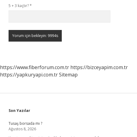
5 + 3 kaçtır?
*
https://www.fiberforum.com.tr
https://bizceyapim.com.tr
https://yapkuryapi.com.tr
Sitemap
Sidebar
Son Yazılar
Tusaş borsada mı ?
Ağustos 8, 2026