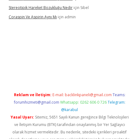
Stereotipik Hareket Bozukluğu Nedir
için
Sibel
Coraspin Ve Aspirin Aynı Mı
için
admin
vd.casino
Reklam ve İletişim:
E-mail:
backlinkpaneli@gmail.com
Teams:
forumhizmeti@gmail.com
Whatsapp: 0262 606 0 726
Telegram:
@karabul
Yasal Uyarı:
Sitemiz, 5651 Sayılı Kanun gereğince Bilgi Teknolojileri
ve İletişim Kurumu (BTK) tarafından onaylanmış bir Yer Sağlayıcı
olarak hizmet vermektedir. Bu nedenle, sitedeki içerikleri proaktif