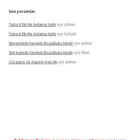
Son yorumlar
Tıpta It Eki Ne Anlama Gelir
için
admin
Tıpta It Eki Ne Anlama Gelir
için
Gülşah
Stereotipik Hareket Bozukluğu Nedir
için
admin
Stereotipik Hareket Bozukluğu Nedir
için
Sibel
Coraspin Ve Aspirin Aynı Mı
için
admin
casino