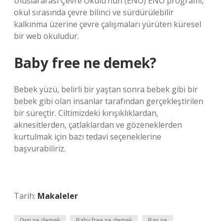
Uluslararası Çevre Okulu’nun (ENO) ENO programı,
okul sırasında çevre bilinci ve sürdürülebilir
kalkınma üzerine çevre çalışmaları yürüten küresel
bir web okuludur.
Baby free ne demek?
Bebek yüzü, belirli bir yaştan sonra bebek gibi bir
bebek gibi olan insanlar tarafından gerçekleştirilen
bir süreçtir. Ciltimizdeki kırışıklıklardan,
aknesitlerden, çatlaklardan ve gözeneklerden
kurtulmak için bazı tedavi seçeneklerine
başvurabiliriz.
Tarih:
Makaleler
0wn ne demek
Baby free ne demek
Ban ne