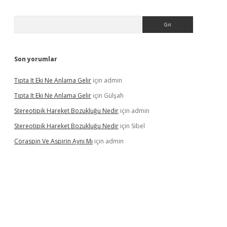
Arama
Son yorumlar
Tıpta It Eki Ne Anlama Gelir
için
admin
Tıpta It Eki Ne Anlama Gelir
için
Gülşah
Stereotipik Hareket Bozukluğu Nedir
için
admin
Stereotipik Hareket Bozukluğu Nedir
için
Sibel
Coraspin Ve Aspirin Aynı Mı
için
admin
o