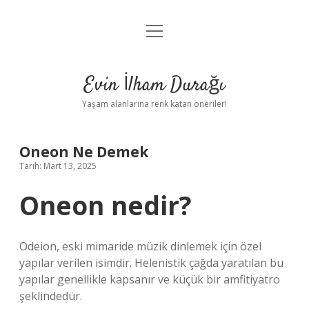
menüyü
Anasayfa
aç
Gizlilik Politikası
Evin İlham Durağı
Yasal Uyarı
Yaşam alanlarına renk katan öneriler!
Hakkımızda
Oneon Ne Demek
Tarih: Mart 13, 2025
Oneon nedir?
Odeion, eski mimaride müzik dinlemek için özel
yapılar verilen isimdir. Helenistik çağda yaratılan bu
yapılar genellikle kapsanır ve küçük bir amfitiyatro
şeklindedür.