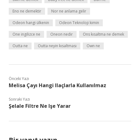
Eno ne demektir
Nor ne anlama gelir
Odeon hangi ülkenin
Odeon Teknoloji kimin
One ingilizce ne
Oneon nedir
Ons kısaltma ne demek
Outta ne
Outta neyin kısaltması
Own ne
Önceki Yazı
Melisa Çayı Hangi Ilaçlarla Kullanılmaz
Sonraki Yazı
Şelale Filtre Ne Işe Yarar