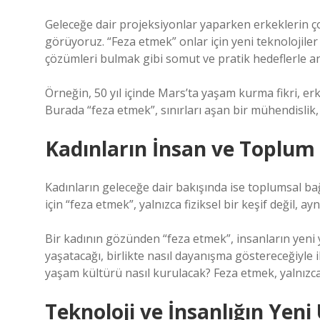
Geleceğe dair projeksiyonlar yaparken erkeklerin ç
görüyoruz. “Feza etmek” onlar için yeni teknolojiler
çözümleri bulmak gibi somut ve pratik hedeflerle a
Örneğin, 50 yıl içinde Mars’ta yaşam kurma fikri, er
Burada “feza etmek”, sınırları aşan bir mühendislik, bi
Kadınların İnsan ve Toplum 
Kadınların geleceğe dair bakışında ise toplumsal bağl
için “feza etmek”, yalnızca fiziksel bir keşif deği
Bir kadının gözünden “feza etmek”, insanların yeni 
yaşatacağı, birlikte nasıl dayanışma göstereceğiyle il
yaşam kültürü nasıl kurulacak? Feza etmek, yalnızca
Teknoloji ve İnsanlığın Yeni