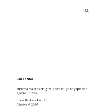
Sidebar
Son Yazılar
vd.casino
Kurutma makinesinin güzel kokması için ne yapmalı ?
Ağustos 7, 2026
Bursa Balıkesir kaç TL ?
Ağustos 6, 2026