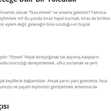
nsanlık olarak “feza etmek” ne anlama gelebilir? Yalnızca
eşfetmek mi? Bu yazıda biraz hayal kurmak, biraz da birlikte
bir eylem değil, geleceğin bize sunduğu en büyük
r. “Etmek” fiiliyle birleştiğinde ise alışılmış kalıpların
lında sınırsızlığı deneyimlemek, ufku zorlamak ve yeni
k keşiflerle bağlantılıdır. Ancak yarın, yani gelecekte, feza
umumuzu ve yaşam biçimimizi genişletmek anlamına da
ısı