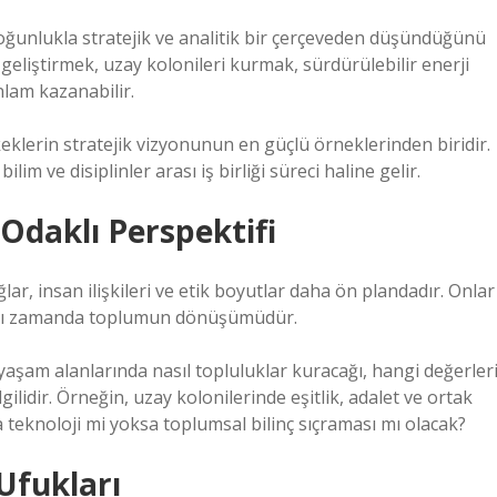
oğunlukla stratejik ve analitik bir çerçeveden düşündüğünü
 geliştirmek, uzay kolonileri kurmak, sürdürülebilir enerji
nlam kazanabilir.
keklerin stratejik vizyonunun en güçlü örneklerinden biridir.
lim ve disiplinler arası iş birliği süreci haline gelir.
Odaklı Perspektifi
ar, insan ilişkileri ve etik boyutlar daha ön plandadır. Onlar
l, aynı zamanda toplumun dönüşümüdür.
yaşam alanlarında nasıl topluluklar kuracağı, hangi değerler
gilidir. Örneğin, uzay kolonilerinde eşitlik, adalet ve ortak
 teknoloji mi yoksa toplumsal bilinç sıçraması mı olacak?
 Ufukları