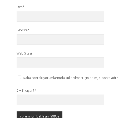
İsim*
E-Posta*
Web Sitesi
Daha sonraki yorumlarımda kullanılması için adım, e-posta adres
5 + 3 kaçtır?
*