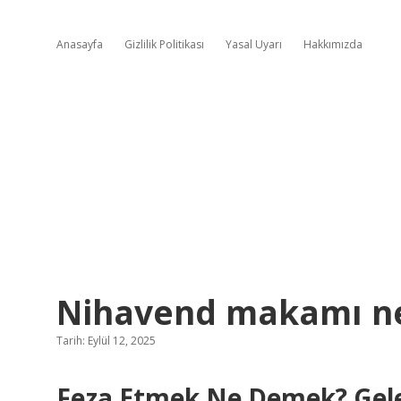
Anasayfa
Gizlilik Politikası
Yasal Uyarı
Hakkımızda
Nihavend makamı ne 
Tarih: Eylül 12, 2025
Feza Etmek Ne Demek? Gelec