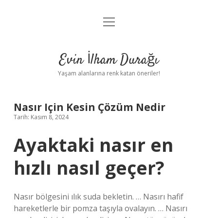
menüyü
Anasayfa
aç
Gizlilik Politikası
Evin İlham Durağı
Yasal Uyarı
Yaşam alanlarına renk katan öneriler!
Hakkımızda
Nasır Için Kesin Çözüm Nedir
Tarih: Kasım 8, 2024
Ayaktaki nasır en
hızlı nasıl geçer?
Nasır bölgesini ılık suda bekletin. … Nasırı hafif
hareketlerle bir pomza taşıyla ovalayın. … Nasırı