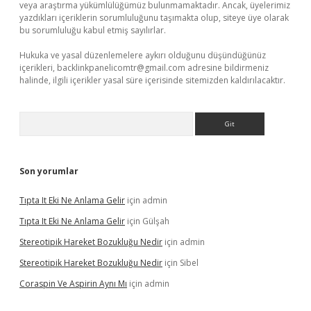
veya araştırma yükümlülüğümüz bulunmamaktadır. Ancak, üyelerimiz
yazdıkları içeriklerin sorumluluğunu taşımakta olup, siteye üye olarak
bu sorumluluğu kabul etmiş sayılırlar.
Hukuka ve yasal düzenlemelere aykırı olduğunu düşündüğünüz
içerikleri,
backlinkpanelicomtr@gmail.com
adresine bildirmeniz
halinde, ilgili içerikler yasal süre içerisinde sitemizden kaldırılacaktır.
Arama
Son yorumlar
Tıpta It Eki Ne Anlama Gelir
için
admin
Tıpta It Eki Ne Anlama Gelir
için
Gülşah
Stereotipik Hareket Bozukluğu Nedir
için
admin
Stereotipik Hareket Bozukluğu Nedir
için
Sibel
Coraspin Ve Aspirin Aynı Mı
için
admin