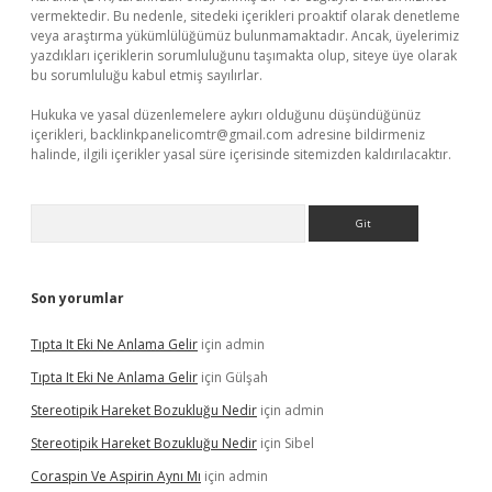
vermektedir. Bu nedenle, sitedeki içerikleri proaktif olarak denetleme
veya araştırma yükümlülüğümüz bulunmamaktadır. Ancak, üyelerimiz
yazdıkları içeriklerin sorumluluğunu taşımakta olup, siteye üye olarak
bu sorumluluğu kabul etmiş sayılırlar.
Hukuka ve yasal düzenlemelere aykırı olduğunu düşündüğünüz
içerikleri,
backlinkpanelicomtr@gmail.com
adresine bildirmeniz
halinde, ilgili içerikler yasal süre içerisinde sitemizden kaldırılacaktır.
Arama
Son yorumlar
Tıpta It Eki Ne Anlama Gelir
için
admin
Tıpta It Eki Ne Anlama Gelir
için
Gülşah
Stereotipik Hareket Bozukluğu Nedir
için
admin
Stereotipik Hareket Bozukluğu Nedir
için
Sibel
Coraspin Ve Aspirin Aynı Mı
için
admin