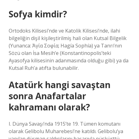
Sofya kimdir?
Ortodoks Kilisesi’nde ve Katolik Kilisesi’nde, ilahi
bilgeliğin dişil kişileştirilmiş hali olan Kutsal Bilgelik
(Yunanca: Ἁγία Σοφία; Hagía Sophía) ya Tanrı’nın
Sözü olan İsa Mesih’e (Konstantinopolis’teki
Ayasofya kilisesinin adanmasında olduğu gibi) ya da
Kutsal Ruh’a atıfta bulunabilir.
Atatürk hangi savaştan
sonra Anafartalar
kahramanı olarak?
I. Dünya Savaşı’nda 1915’te 19. Tümen komutanı
olarak Gelibolu Muharebesi’ne katıldı. Gelibolu’ya
yapılan düşman saldırılarını başarıyla püskürttü.