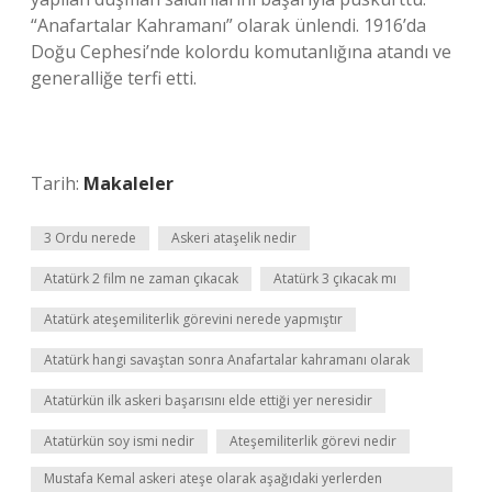
“Anafartalar Kahramanı” olarak ünlendi. 1916’da
Doğu Cephesi’nde kolordu komutanlığına atandı ve
generalliğe terfi etti.
Tarih:
Makaleler
3 Ordu nerede
Askeri ataşelik nedir
Atatürk 2 film ne zaman çıkacak
Atatürk 3 çıkacak mı
Atatürk ateşemiliterlik görevini nerede yapmıştır
Atatürk hangi savaştan sonra Anafartalar kahramanı olarak
Atatürkün ilk askeri başarısını elde ettiği yer neresidir
Atatürkün soy ismi nedir
Ateşemiliterlik görevi nedir
Mustafa Kemal askeri ateşe olarak aşağıdaki yerlerden