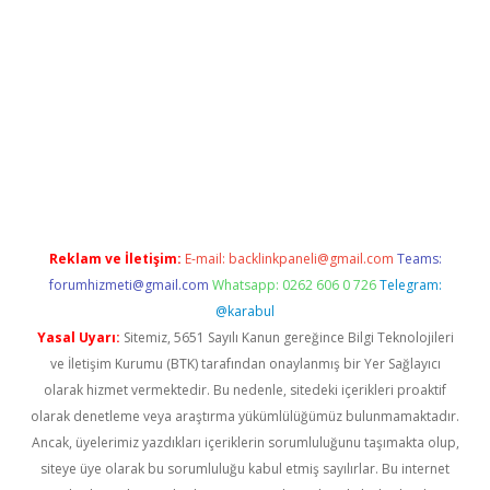
ino
Reklam ve İletişim:
E-mail:
backlinkpaneli@gmail.com
Teams:
forumhizmeti@gmail.com
Whatsapp: 0262 606 0 726
Telegram:
@karabul
Yasal Uyarı:
Sitemiz, 5651 Sayılı Kanun gereğince Bilgi Teknolojileri
ve İletişim Kurumu (BTK) tarafından onaylanmış bir Yer Sağlayıcı
olarak hizmet vermektedir. Bu nedenle, sitedeki içerikleri proaktif
olarak denetleme veya araştırma yükümlülüğümüz bulunmamaktadır.
Ancak, üyelerimiz yazdıkları içeriklerin sorumluluğunu taşımakta olup,
siteye üye olarak bu sorumluluğu kabul etmiş sayılırlar. Bu internet