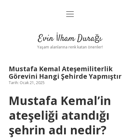
menüyü
Anasayfa
aç
Gizlilik Politikası
Evin İlham Durağı
Yasal Uyarı
Yaşam alanlarına renk katan öneriler!
Hakkımızda
Mustafa Kemal Ateşemiliterlik
Görevini Hangi Şehirde Yapmıştır
Tarih: Ocak 21, 2025
Mustafa Kemal’in
ateşeliği atandığı
şehrin adı nedir?