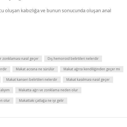
ucu oluşan kabızlığa ve bunun sonucunda oluşan anal
r zonklaması nasıl geçer
Dış hemoroid belirtileri nelerdir
erdir
Makat acısına ne sürülür
Makat ağrısı kendiliğinden geçer mi
Makat kanseri belirtileri nelerdir
Makat kasılması nasıl geçer
alıyım
Makatta ağrı ve zonklama neden olur
n olur
Makattaki çatlağa ne iyi gelir