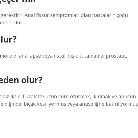
i gerektirir. Anal fissür semptomları olan hastaların çoğu
eden olur.
lur?
moroid, anal apse veya fistül, dışkı tutamama, prostatit,
eden olur?
n kabızlıktır. Tuvalette uzun süre oturmak, ıkınmak ve anüsün
geldiğinde, bıçak kesiliyormuş veya anüse iğne batırılıyormuş