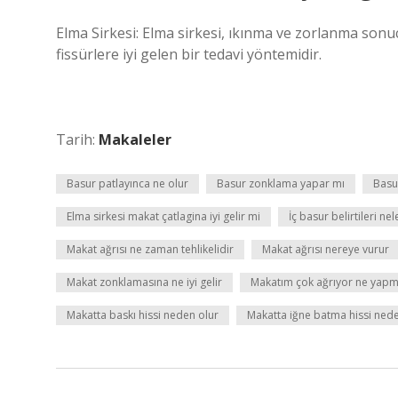
Elma Sirkesi: Elma sirkesi, ıkınma ve zorlanma son
fissürlere iyi gelen bir tedavi yöntemidir.
Tarih:
Makaleler
Basur patlayınca ne olur
Basur zonklama yapar mı
Basu
Elma sirkesi makat çatlagina iyi gelir mi
İç basur belirtileri nel
Makat ağrısı ne zaman tehlikelidir
Makat ağrısı nereye vurur
Makat zonklamasına ne iyi gelir
Makatım çok ağrıyor ne yapm
Makatta baskı hissi neden olur
Makatta iğne batma hissi nede