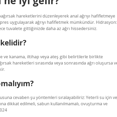
e iyi gelir?
, bağırsak hareketlerini düzenleyerek anal ağrıyı hafifletmeye
pres uygulayarak ağrıyı hafifletmek mümkündür. Hidrasyon:
e tuvalete gittiğinizde daha az ağrı hissedersiniz.
kelidir?
 ve kanama, iltihap veya ateş gibi belirtilerle birlikte
bağırsak hareketleri sırasında veya sonrasında ağrı oluşursa v
ir.
pmalıyım?
orusuna cevaben şu yöntemleri sıralayabiliriz: Yeterli su için v
ına dikkat edilmeli, sabun kullanılmamalı, ovuşturma ve
2024