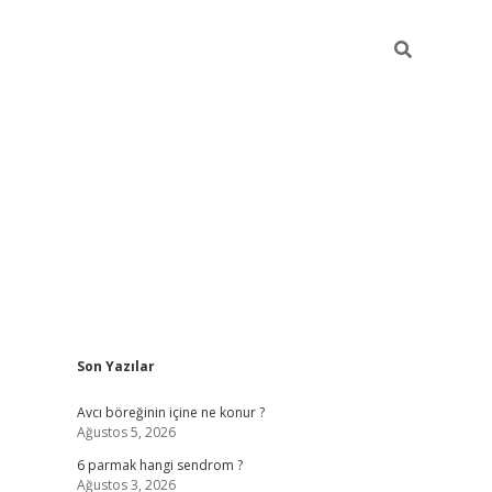
Sidebar
Son Yazılar
vd.casino
Avcı böreğinin içine ne konur ?
Ağustos 5, 2026
6 parmak hangi sendrom ?
Ağustos 3, 2026