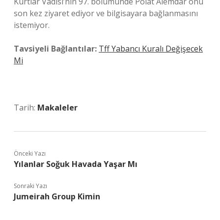
Kurtlar Vadisi’nin 97. bölümünde Polat Alemdar onu
son kez ziyaret ediyor ve bilgisayara bağlanmasını
istemiyor.
Tavsiyeli Bağlantılar:
Tff Yabancı Kuralı Değişecek
Mi
Tarih:
Makaleler
Önceki Yazı
Yılanlar Soğuk Havada Yaşar Mı
Sonraki Yazı
Jumeirah Group Kimin