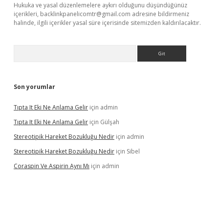
Hukuka ve yasal düzenlemelere aykırı olduğunu düşündüğünüz
içerikleri,
backlinkpanelicomtr@gmail.com
adresine bildirmeniz
halinde, ilgili içerikler yasal süre içerisinde sitemizden kaldırılacaktır.
Arama
Son yorumlar
Tıpta It Eki Ne Anlama Gelir
için
admin
Tıpta It Eki Ne Anlama Gelir
için
Gülşah
Stereotipik Hareket Bozukluğu Nedir
için
admin
Stereotipik Hareket Bozukluğu Nedir
için
Sibel
Coraspin Ve Aspirin Aynı Mı
için
admin