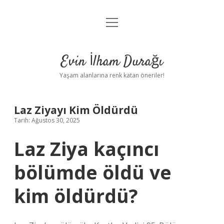
menüyü
Anasayfa
aç
Gizlilik Politikası
Evin İlham Durağı
Yasal Uyarı
Yaşam alanlarına renk katan öneriler!
Hakkımızda
Laz Ziyayı Kim Öldürdü
Tarih: Ağustos 30, 2025
Laz Ziya kaçıncı
bölümde öldü ve
kim öldürdü?