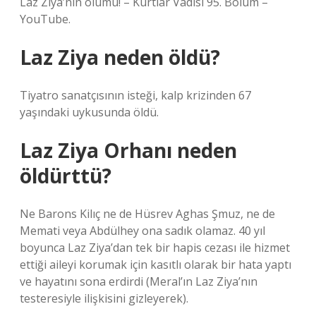
Laz Ziya’nın ölümü! – Kurtlar Vadisi 95. Bölüm –
YouTube.
Laz Ziya neden öldü?
Tiyatro sanatçısının isteği, kalp krizinden 67
yaşındaki uykusunda öldü.
Laz Ziya Orhanı neden
öldürttü?
Ne Barons Kilıç ne de Hüsrev Aghas Şmuz, ne de
Memati veya Abdülhey ona sadık olamaz. 40 yıl
boyunca Laz Ziya’dan tek bir hapis cezası ile hizmet
ettiği aileyi korumak için kasıtlı olarak bir hata yaptı
ve hayatını sona erdirdi (Meral’ın Laz Ziya’nın
testeresiyle ilişkisini gizleyerek).