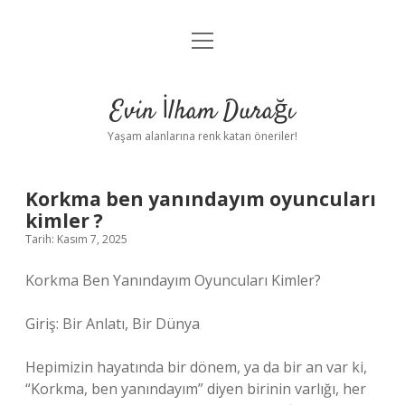
menüyü
Anasayfa
aç
Gizlilik Politikası
Evin İlham Durağı
Yasal Uyarı
Yaşam alanlarına renk katan öneriler!
Hakkımızda
Korkma ben yanındayım oyuncuları
kimler ?
Tarih: Kasım 7, 2025
Korkma Ben Yanındayım Oyuncuları Kimler?
Giriş: Bir Anlatı, Bir Dünya
Hepimizin hayatında bir dönem, ya da bir an var ki,
“Korkma, ben yanındayım” diyen birinin varlığı, her