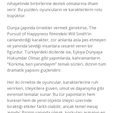
nihayetinde birbirlerine destek olmalarına ilham
verir. Bu yüzden, oyuncuların ve karakterlerin rolü
büyüktür.
Dünya çapında örnekler vermek gerekirse, The
Pursuit of Happyness filmindeki Will Smith’in
canlandırdığı karakter, zor anlarda asla pes etmeyen
ve yanında sevdiği insanlara cesaret veren bir
figürdür. Türkiye’deki dizilerde ise, Eşkıya Dünyaya
Hükümdar Olmaz gibi yapımlarda, kahramanların
“Korkma, ben yanındayım” temalı sözleri, dizinin tüm
dramatik yapısını güçlendirir.
Her iki örnekte de oyuncular, karakterlerine ruh
verirken, izleyicilere güven, umut ve dayanışma gibi
evrensel temalar sunar. Bu tür yapımların hem
küresel hem de yerel ölçekte izleyici üzerinde
bıraktığı etkiler farklı olabilir, ancak temel mesaj
aynıdır: Birinin yanında olmak, korkuları aşmanın en