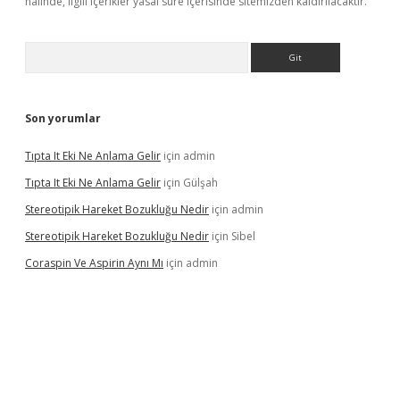
halinde, ilgili içerikler yasal süre içerisinde sitemizden kaldırılacaktır.
Arama
Son yorumlar
Tıpta It Eki Ne Anlama Gelir
için
admin
Tıpta It Eki Ne Anlama Gelir
için
Gülşah
Stereotipik Hareket Bozukluğu Nedir
için
admin
Stereotipik Hareket Bozukluğu Nedir
için
Sibel
Coraspin Ve Aspirin Aynı Mı
için
admin