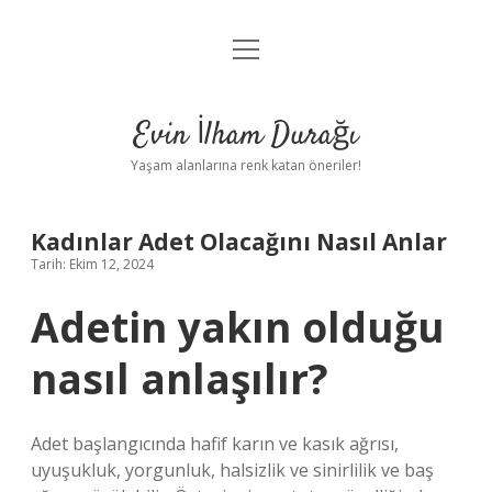
menüyü
Anasayfa
aç
Gizlilik Politikası
Evin İlham Durağı
Yasal Uyarı
Yaşam alanlarına renk katan öneriler!
Hakkımızda
Kadınlar Adet Olacağını Nasıl Anlar
Tarih: Ekim 12, 2024
Adetin yakın olduğu
nasıl anlaşılır?
Adet başlangıcında hafif karın ve kasık ağrısı,
uyuşukluk, yorgunluk, halsizlik ve sinirlilik ve baş