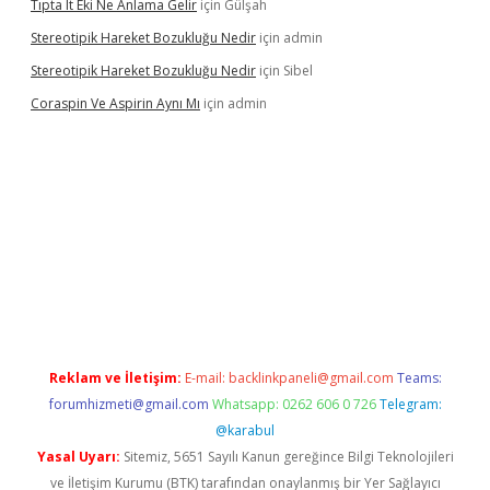
Tıpta It Eki Ne Anlama Gelir
için
Gülşah
Stereotipik Hareket Bozukluğu Nedir
için
admin
Stereotipik Hareket Bozukluğu Nedir
için
Sibel
Coraspin Ve Aspirin Aynı Mı
için
admin
ino
Reklam ve İletişim:
E-mail:
backlinkpaneli@gmail.com
Teams:
forumhizmeti@gmail.com
Whatsapp: 0262 606 0 726
Telegram:
@karabul
Yasal Uyarı:
Sitemiz, 5651 Sayılı Kanun gereğince Bilgi Teknolojileri
ve İletişim Kurumu (BTK) tarafından onaylanmış bir Yer Sağlayıcı