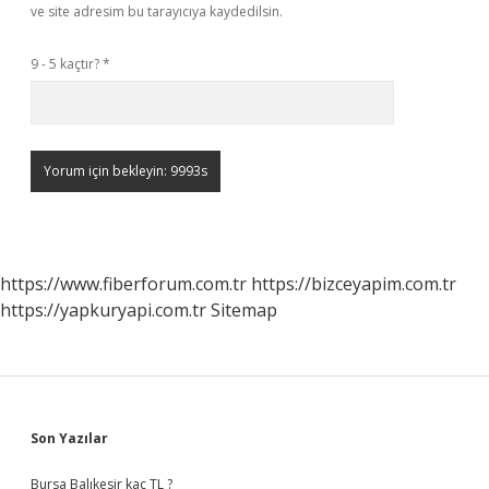
ve site adresim bu tarayıcıya kaydedilsin.
9 - 5 kaçtır?
*
https://www.fiberforum.com.tr
https://bizceyapim.com.tr
https://yapkuryapi.com.tr
Sitemap
Sidebar
Son Yazılar
Bursa Balıkesir kaç TL ?