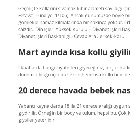
Geçmişte kollarını sıvamak kibir alameti sayıldığı iç
Fetâvâ’l-Hindiye, 1/106). Ancak günümüzde böyle bir
gömlekle namaz kılmalarında bir sakınca yoktur. Erk
caizdir…Din İşleri Yüksek Kurulu – Diyanet İşleri Ba
Diyanet İşleri Başkanlığı › Cevap Ara › erkek-kol…
Mart ayında kısa kollu giyili
İlkbaharda hangi kıyafetleri giyeceğiniz, birçok kadı
dönemi olduğu için bu sezon hem kısa kollu hem de u
20 derece havada bebek nası
Yabancı kaynaklarda 18 ila 21 derece aralığı uygun sı
giydirilir. Örneğin bir body ve tulum, hepsi bu. Çok
giysiler yeterlidir.