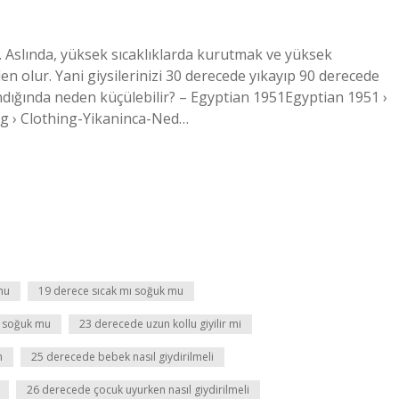
r. Aslında, yüksek sıcaklıklarda kurutmak ve yüksek
en olur. Yani giysilerinizi 30 derecede yıkayıp 90 derecede
kandığında neden küçülebilir? – Egyptian 1951Egyptian 1951 ›
og › Clothing-Yikaninca-Ned…
mu
19 derece sıcak mı soğuk mu
ı soğuk mu
23 derecede uzun kollu giyilir mi
n
25 derecede bebek nasıl giydirilmeli
26 derecede çocuk uyurken nasıl giydirilmeli