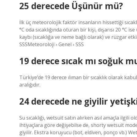
25 derecede Üşünür mü?
İlk üç meteorolojik faktör insanların hissettiği sıcak
°C oda sıcaklığında oturan bir kişi, dışarısı 20 °C 
kaybı (sıcaklığa ve neme bağlı olarak) ve rüzgar etk
SSSMeteoroloji › Genel › SSS
19 derece sıcak mı soğuk m
Türkiye’de 19 derece ılıman bir sıcaklık olarak kabul
aralığıdır.
24 derecede ne giyilir yetişk
Su sıcaklığı, wetsuit satın alırken asıl amaçla ilgili 
ihtiyaçlara göre değişebilse de, shorty wetsuit mode
giyilir. Ekstra koruyucu (bot, eldiven, ponço vb.) We