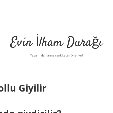
Evin İlham Durağı
Yaşam alanlarına renk katan öneriler!
llu Giyilir