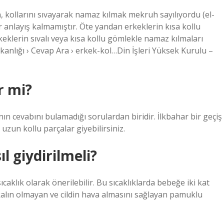
in, kollarını sıvayarak namaz kılmak mekruh sayılıyordu (el-
 anlayış kalmamıştır. Öte yandan erkeklerin kısa kollu
eklerin sıvalı veya kısa kollu gömlekle namaz kılmaları
şkanlığı › Cevap Ara › erkek-kol…Din İşleri Yüksek Kurulu –
r mi?
nın cevabını bulamadığı sorulardan biridir. İlkbahar bir geçiş
zun kollu parçalar giyebilirsiniz.
l giydirilmeli?
caklık olarak önerilebilir. Bu sıcaklıklarda bebeğe iki kat
 kalın olmayan ve cildin hava almasını sağlayan pamuklu