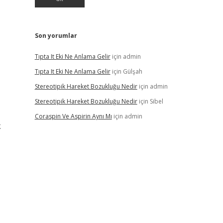
Son yorumlar
Tıpta It Eki Ne Anlama Gelir
için
admin
Tıpta It Eki Ne Anlama Gelir
için
Gülşah
Stereotipik Hareket Bozukluğu Nedir
için
admin
Stereotipik Hareket Bozukluğu Nedir
için
Sibel
Coraspin Ve Aspirin Aynı Mı
için
admin
k