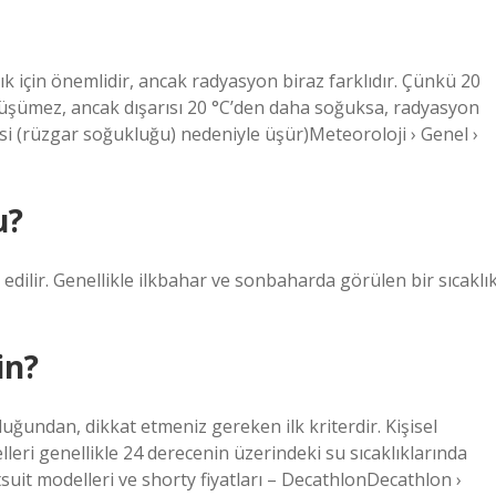
lık için önemlidir, ancak radyasyon biraz farklıdır. Çünkü 20
ise üşümez, ancak dışarısı 20 °C’den daha soğuksa, radyasyon
isi (rüzgar soğukluğu) nedeniyle üşür)Meteoroloji › Genel ›
u?
 edilir. Genellikle ilkbahar ve sonbaharda görülen bir sıcaklı
in?
olduğundan, dikkat etmeniz gereken ilk kriterdir. Kişisel
lleri genellikle 24 derecenin üzerindeki su sıcaklıklarında
tsuit modelleri ve shorty fiyatları – DecathlonDecathlon ›