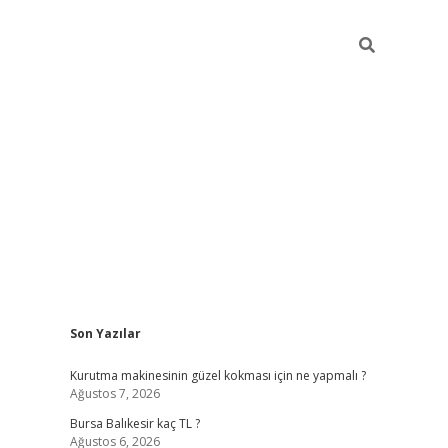
Sidebar
Son Yazılar
vd.casino
Kurutma makinesinin güzel kokması için ne yapmalı ?
Ağustos 7, 2026
Bursa Balıkesir kaç TL ?
Ağustos 6, 2026