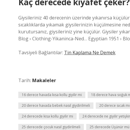
Kaç derecede kıyafet çeker?
Giysileriniz 40 derecenin üzerinde yıkanırsa küçülü
sıcaklıklarda yıkamak giysilerinizin küçülmesine ned
kurutursanız, giysileriniz yine küçülür. Giysiler yı
Blog › Clothing-Yikaninca-Ned… Egyptian 1951 › Bl
Tavsiyeli Bağlantılar:
Tin Kaplama Ne Demek
Tarih:
Makaleler
16 derece havada kısa kollu giyilir mi
18 derece hava soğuk 
20 derece havada bebek nasıl giydirilmeli
20 derece sıcak m
24 derecede kisa kollu giyilir mi
24 derecede ne giyilir yetişki
25 derecede çocuk nasıl giydirilmeli
25 derecede Üşünür mü