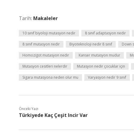
Tarih:
Makaleler
10 sınıf biyoloji mutasyon nedir
8 sınıf adaptasyon nedir
8 sınıf mutasyon nedir
Biyoteknoloji nedir 8 sınıf
Down 
Homozigot mutasyon nedir
Kanser mutasyon mudur
Mo
Mutasyon cesitleri nelerdir
Mutasyon nedir çocuklar için
Sigara mutasyona neden olur mu
Varyasyon nedir 9 sınıf
Önceki Yazı
Türkiyede Kaç Çeşit Incir Var