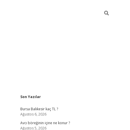
Sidebar
Son Yazılar
vd.casino
Bursa Balıkesir kaç TL ?
Ağustos 6, 2026
Avcı böreğinin içine ne konur ?
Ağustos 5, 2026