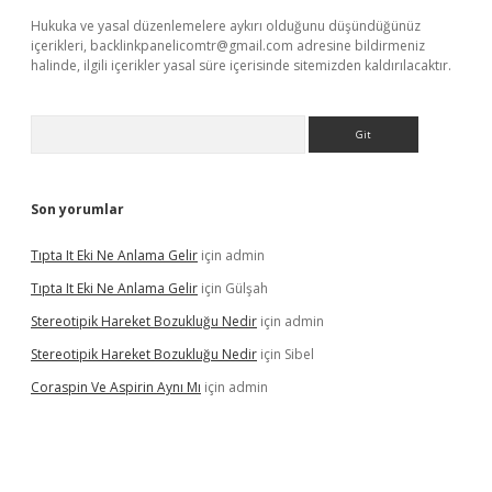
Hukuka ve yasal düzenlemelere aykırı olduğunu düşündüğünüz
içerikleri,
backlinkpanelicomtr@gmail.com
adresine bildirmeniz
halinde, ilgili içerikler yasal süre içerisinde sitemizden kaldırılacaktır.
Arama
Son yorumlar
Tıpta It Eki Ne Anlama Gelir
için
admin
Tıpta It Eki Ne Anlama Gelir
için
Gülşah
Stereotipik Hareket Bozukluğu Nedir
için
admin
Stereotipik Hareket Bozukluğu Nedir
için
Sibel
Coraspin Ve Aspirin Aynı Mı
için
admin