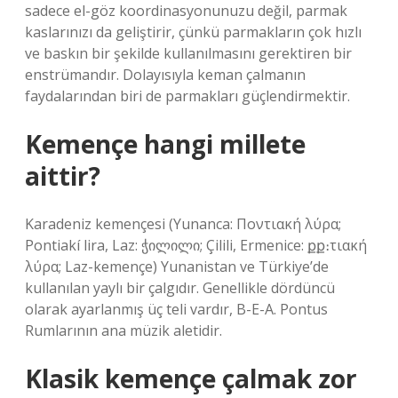
sadece el-göz koordinasyonunuzu değil, parmak
kaslarınızı da geliştirir, çünkü parmakların çok hızlı
ve baskın bir şekilde kullanılmasını gerektiren bir
enstrümandır. Dolayısıyla keman çalmanın
faydalarından biri de parmakları güçlendirmektir.
Kemençe hangi millete
aittir?
Karadeniz kemençesi (Yunanca: Ποντιακή λύρα;
Pontiakí lira, Laz: ჭილილი; Çilili, Ermenice: քք։τιακή
λύρα; Laz-kemençe) Yunanistan ve Türkiye’de
kullanılan yaylı bir çalgıdır. Genellikle dördüncü
olarak ayarlanmış üç teli vardır, B-E-A. Pontus
Rumlarının ana müzik aletidir.
Klasik kemençe çalmak zor