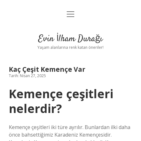
menüyü
Anasayfa
aç
Gizlilik Politikası
Evin İlham Durağı
Yasal Uyarı
Yaşam alanlarına renk katan öneriler!
Hakkımızda
Kaç Çeşit Kemençe Var
Tarih: Nisan 27, 2025
Kemençe çeşitleri
nelerdir?
Kemençe çeşitleri iki türe ayrılır. Bunlardan ilki daha
önce bahsettiğimiz Karadeniz Kemençesidir.