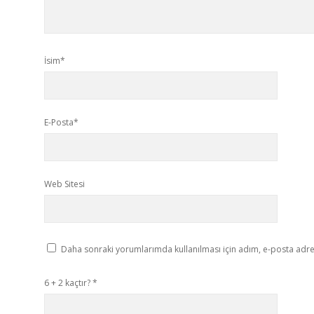
İsim*
E-Posta*
Web Sitesi
Daha sonraki yorumlarımda kullanılması için adım, e-posta adres
6 + 2 kaçtır?
*