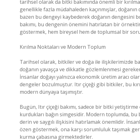
tarihsel olarak da bitki bakımında önemli bir kırılma 
genellikle fazla müdahaleden kaçınmışlar, doğanın 
bazen bu dengeyi kaybederek doğanın dengesini boza
bakımı, bu dengenin önemini hatırlatan bir örnekt
göstermek, hem bireysel hem de toplumsal bir sor
Kırılma Noktaları ve Modern Toplum
Tarihsel olarak, bitkiler ve doğa ile ilişkilerimizde b
doğanın yavaşça ve dikkatle gözlemlenmesi gereken s
İnsanlar doğayı yalnızca ekonomik üretim aracı ol
dengeler bozulmuştur. Itır çiçeği gibi bitkiler, bu kı
modern dünyaya taşımıştır.
Bugün, Itır çiçeği bakımı, sadece bir bitki yetiştirm
kurdukları bağın simgesidir. Modern toplumda, bu 
derin ve saygılı ilişkisini hatırlamak önemlidir. İn
özen göstermek, ona karşı sorumluluk taşımak gere
kurma çabasına girmektedirler.