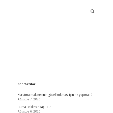
Sidebar
Son Yazılar
vd.casino
Kurutma makinesinin güzel kokması için ne yapmalı ?
Ağustos 7, 2026
Bursa Balıkesir kaç TL ?
Ağustos 6, 2026