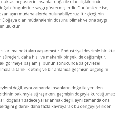
noktasını gösterir: İnsanlar doğa ile olan ilişkilerinde
doğal döngülerine saygı göstermişlerdir. Günümüzde ise,
n aşırı müdahalelerde bulunabiliyoruz. Itır çiçeğinin
ir: Doğaya olan müdahalenin dozunu bilmek ve ona saygı
umluluktur.
azı kırılma noktaları yaşanmıştır. Endüstriyel devrimle birlikte
üreçleri, daha hızlı ve mekanik bir şekilde değişmiştir.
arak görmeye başlamış, bunun sonucunda da çevresel
rılmalara tanıklık etmiş ve bir anlamda geçmişin bilgeliğini
e eylemi değil, aynı zamanda insanların doğa ile yeniden
bitkinin bakımıyla uğraşırken, geçmişin doğayla kurduğumu
sanlar, doğadan sadece yararlanmak değil, aynı zamanda ona
ktiğini giderek daha fazla kavrayarak bu dengeyi yeniden