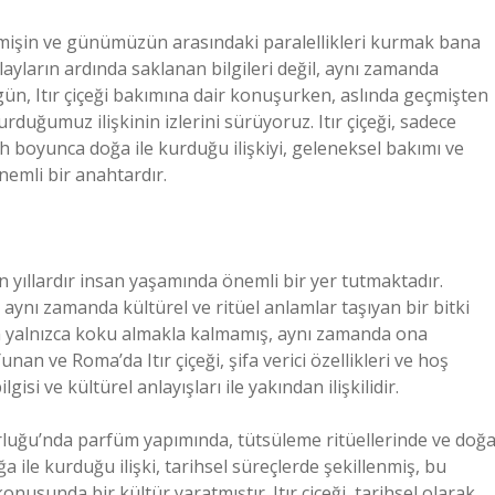
geçmişin ve günümüzün arasındaki paralellikleri kurmak bana
ayların ardında saklanan bilgileri değil, aynı zamanda
Bugün, Itır çiçeği bakımına dair konuşurken, aslında geçmişten
uğumuz ilişkinin izlerini sürüyoruz. Itır çiçeği, sadece
ih boyunca doğa ile kurduğu ilişkiyi, geleneksel bakımı ve
nemli bir anahtardır.
zun yıllardır insan yaşamında önemli bir yer tutmaktadır.
 aynı zamanda kültürel ve ritüel anlamlar taşıyan bir bitki
iden yalnızca koku almakla kalmamış, aynı zamanda ona
an ve Roma’da Itır çiçeği, şifa verici özellikleri ve hoş
isi ve kültürel anlayışları ile yakından ilişkilidir.
torluğu’nda parfüm yapımında, tütsüleme ritüellerinde ve doğa
 ile kurduğu ilişki, tarihsel süreçlerde şekillenmiş, bu
usunda bir kültür yaratmıştır. Itır çiçeği, tarihsel olarak