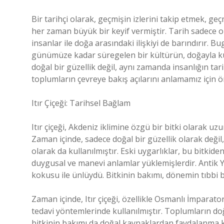
Bir tarihçi olarak, geçmişin izlerini takip etmek, 
her zaman büyük bir keyif vermiştir. Tarih sadece ol
insanlar ile doğa arasındaki ilişkiyi de barındırır. 
günümüze kadar süregelen bir kültürün, doğayla kurd
doğal bir güzellik değil, aynı zamanda insanlığın tar
toplumların çevreye bakış açılarını anlamamız için ö
Itır Çiçeği: Tarihsel Bağlam
Itır çiçeği, Akdeniz iklimine özgü bir bitki olarak u
Zaman içinde, sadece doğal bir güzellik olarak değil,
olarak da kullanılmıştır. Eski uygarlıklar, bu bitk
duygusal ve manevi anlamlar yüklemişlerdir. Antik Yun
kokusu ile ünlüydü. Bitkinin bakımı, dönemin tıbbi bilg
Zaman içinde, Itır çiçeği, özellikle Osmanlı İmpara
tedavi yöntemlerinde kullanılmıştır. Toplumların doğa
bitkinin bakımı da doğal kaynaklardan faydalanma kon