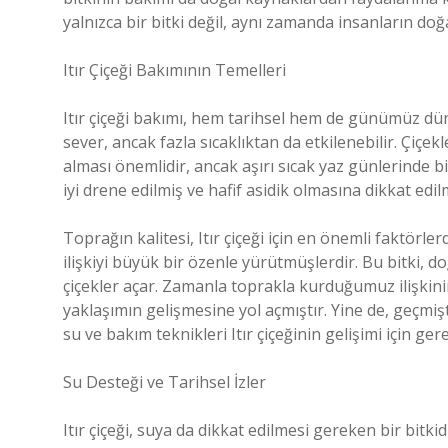
yalnızca bir bitki değil, aynı zamanda insanların do
Itır Çiçeği Bakımının Temelleri
Itır çiçeği bakımı, hem tarihsel hem de günümüz dü
sever, ancak fazla sıcaklıktan da etkilenebilir. Çiçek
alması önemlidir, ancak aşırı sıcak yaz günlerinde bir
iyi drene edilmiş ve hafif asidik olmasına dikkat edilm
Toprağın kalitesi, Itır çiçeği için en önemli faktörle
ilişkiyi büyük bir özenle yürütmüşlerdir. Bu bitki
çiçekler açar. Zamanla toprakla kurduğumuz ilişkinin
yaklaşımın gelişmesine yol açmıştır. Yine de, geçm
su ve bakım teknikleri Itır çiçeğinin gelişimi için gere
Su Desteği ve Tarihsel İzler
Itır çiçeği, suya da dikkat edilmesi gereken bir bitki