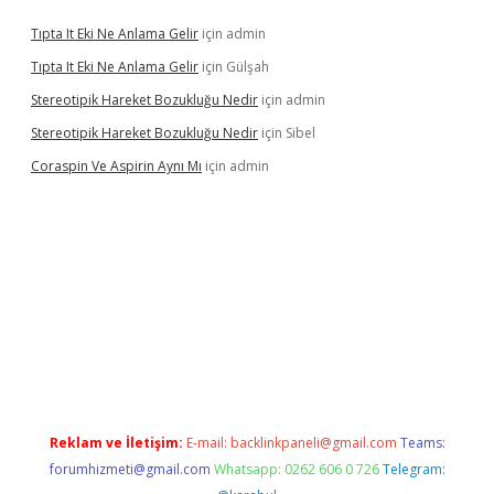
Tıpta It Eki Ne Anlama Gelir
için
admin
Tıpta It Eki Ne Anlama Gelir
için
Gülşah
Stereotipik Hareket Bozukluğu Nedir
için
admin
Stereotipik Hareket Bozukluğu Nedir
için
Sibel
Coraspin Ve Aspirin Aynı Mı
için
admin
vd.casino
Reklam ve İletişim:
E-mail:
backlinkpaneli@gmail.com
Teams:
forumhizmeti@gmail.com
Whatsapp: 0262 606 0 726
Telegram: