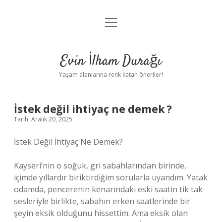
menüyü
Anasayfa
aç
Gizlilik Politikası
Evin İlham Durağı
Yasal Uyarı
Yaşam alanlarına renk katan öneriler!
Hakkımızda
İstek değil ihtiyaç ne demek ?
Tarih: Aralık 20, 2025
İstek Değil İhtiyaç Ne Demek?
Kayseri’nin o soğuk, gri sabahlarından birinde,
içimde yıllardır biriktirdiğim sorularla uyandım. Yatak
odamda, pencerenin kenarındaki eski saatin tik tak
sesleriyle birlikte, sabahın erken saatlerinde bir
şeyin eksik olduğunu hissettim. Ama eksik olan