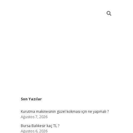
Sidebar
Son Yazılar
vd.casino
Kurutma makinesinin güzel kokması için ne yapmalı ?
Ağustos 7, 2026
Bursa Balıkesir kaç TL ?
Ağustos 6, 2026