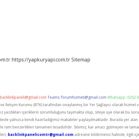
om.tr
https://yapkuryapi.com.tr
Sitemap
backlinkpaneli@gmail.com
Teams:
forumhizmeti@gmail.com
Whatsapp: 0262 6
i ve İletişim Kurumu (BTK) tarafından onaylanmış bir Yer Sağlayıcı olarak hizmet 
zdıkları içeriklerin sorumluluğunu taşımakta olup, siteye üye olarak bu sorumlu
itede yalnızca kendi hazırladığımız makaleler paylaşılmaktadır. Burada yer alan 
le isim benzerlikleri tamamen tesadüfidir. Sitemiz, kar amacı gütmeyen ve tama
leri,
backlinkpanelicomtr@gmail.com
adresine bildirmeniz halinde, ilgili içe