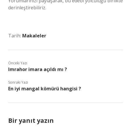
Yorumlarınızı paylaşarak, bu edebi yolculuğu birlikte
derinleştirebiliriz.
Tarih:
Makaleler
Önceki Yazı
Imrahor imara açıldı mı ?
Sonraki Yazı
En iyi mangal kömürü hangisi ?
Bir yanıt yazın