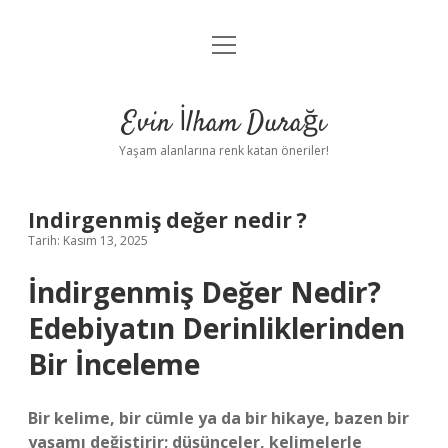
menüyü
Anasayfa
aç
Gizlilik Politikası
Evin İlham Durağı
Yasal Uyarı
Yaşam alanlarına renk katan öneriler!
Hakkımızda
Indirgenmiş değer nedir ?
Tarih: Kasım 13, 2025
İndirgenmiş Değer Nedir?
Edebiyatın Derinliklerinden
Bir İnceleme
Bir kelime, bir cümle ya da bir hikaye, bazen bir
yaşamı değiştirir; düşünceler, kelimelerle