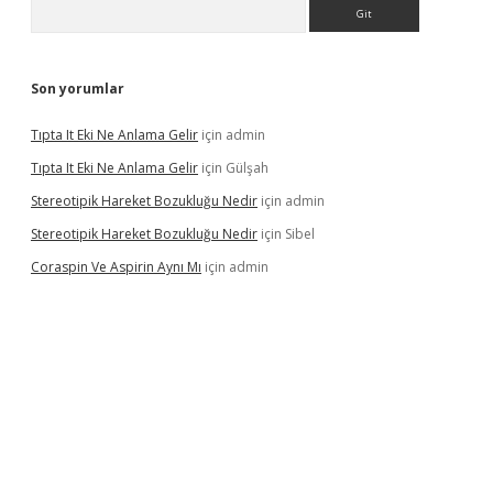
Arama
Son yorumlar
Tıpta It Eki Ne Anlama Gelir
için
admin
Tıpta It Eki Ne Anlama Gelir
için
Gülşah
Stereotipik Hareket Bozukluğu Nedir
için
admin
Stereotipik Hareket Bozukluğu Nedir
için
Sibel
Coraspin Ve Aspirin Aynı Mı
için
admin
vd.casino