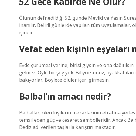
52 Gece Kabirde Ne Olur?
Ölünün defnedildiği 52. günde Mevlid ve Yasin Sures
inanılır. Belirli günlerde yapılan tüm uygulamalar,
içindir.
Vefat eden kişinin eşyaları n
Evde çürümesi yerine, birisi giysin ve ona dağıtılsın.
gelmez. Öyle bir şey yok. Biliyorsunuz, ayakkabıları 
bakıyorlar. Böylece ölüler içeri girmesin.
Balbal’ın amacı nedir?
Balballar, ölen kişilerin mezarlarının etrafına yerl
temsil eden güç ve cesaret sembolleridir. Ancak Ba
Bediz adı verilen taşlarla karıştırılmaktadır.