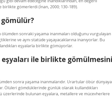
u gibi devam edeceğine inandıklarından, en değerli
le birlikte gömerlerdi (İnan, 2000; 130-189).
a gömülür?
nin ölümden sonraki yaşama inanmaları olduğunu vurgulayan
iklerine ve aynı statüde yaşayacaklarına inanıyorlar. Bu
landıkları eşyalarla birlikte gömüyorlar.
eşyaları ile birlikte gömülmesin
ölümden sonra yaşama inanmalarıdır. Urartular öbür dünyaya
ar. Ölüleri gömdüklerinde günlük olarak kullandıkları
üsü üzerlerinde bulunan eşyalara, metallere ve mücevherlere