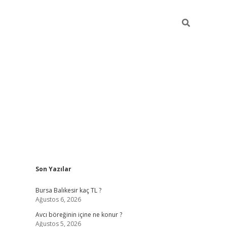
Sidebar
Son Yazılar
vd.casino
Bursa Balıkesir kaç TL ?
Ağustos 6, 2026
Avcı böreğinin içine ne konur ?
Ağustos 5, 2026