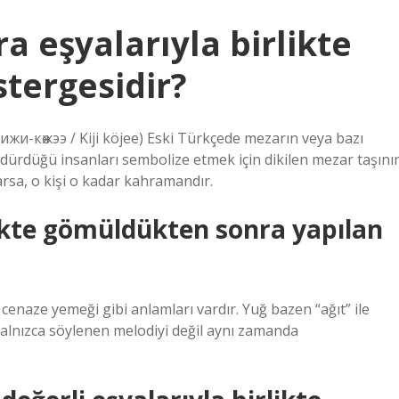
a eşyalarıyla birlikte
tergesidir?
 Кижи-көжээ / Kiji köjee) Eski Türkçede mezarın veya bazı
dürdüğü insanları sembolize etmek için dikilen mezar taşını
arsa, o kişi o kadar kahramandır.
rlikte gömüldükten sonra yapılan
 cenaze yemeği gibi anlamları vardır. Yuğ bazen “ağıt” ile
yalnızca söylenen melodiyi değil aynı zamanda