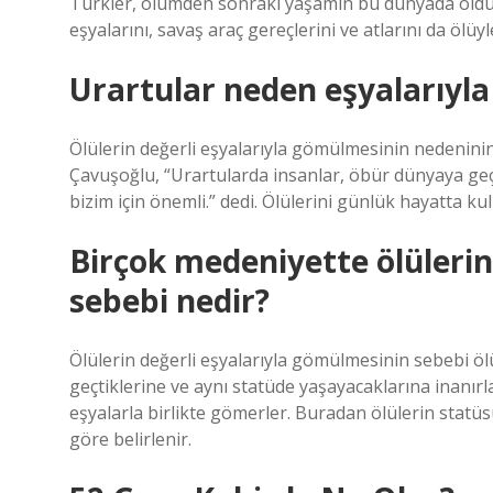
Türkler, ölümden sonraki yaşamın bu dünyada olduğ
eşyalarını, savaş araç gereçlerini ve atlarını da ölüy
Urartular neden eşyalarıyl
Ölülerin değerli eşyalarıyla gömülmesinin nedeni
Çavuşoğlu, “Urartularda insanlar, öbür dünyaya geçt
bizim için önemli.” dedi. Ölülerini günlük hayatta kul
Birçok medeniyette ölülerin 
sebebi nedir?
Ölülerin değerli eşyalarıyla gömülmesinin sebebi 
geçtiklerine ve aynı statüde yaşayacaklarına inanırl
eşyalarla birlikte gömerler. Buradan ölülerin stat
göre belirlenir.