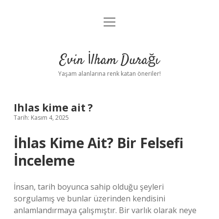
menüyü
Anasayfa
aç
Gizlilik Politikası
Evin İlham Durağı
Yasal Uyarı
Yaşam alanlarına renk katan öneriler!
Hakkımızda
Ihlas kime ait ?
Tarih: Kasım 4, 2025
İhlas Kime Ait? Bir Felsefi
İnceleme
İnsan, tarih boyunca sahip olduğu şeyleri
sorgulamış ve bunlar üzerinden kendisini
anlamlandırmaya çalışmıştır. Bir varlık olarak neye