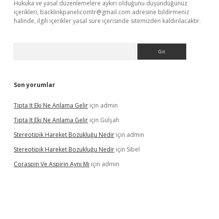
Hukuka ve yasal düzenlemelere aykırı olduğunu düşündüğünüz
içerikleri,
backlinkpanelicomtr@gmail.com
adresine bildirmeniz
halinde, ilgili içerikler yasal süre içerisinde sitemizden kaldırılacaktır.
Arama
Son yorumlar
Tıpta It Eki Ne Anlama Gelir
için
admin
Tıpta It Eki Ne Anlama Gelir
için
Gülşah
Stereotipik Hareket Bozukluğu Nedir
için
admin
Stereotipik Hareket Bozukluğu Nedir
için
Sibel
Coraspin Ve Aspirin Aynı Mı
için
admin