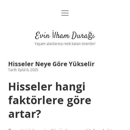
menüyü
Anasayfa
aç
Gizlilik Politikası
Evin İlham Durağı
Yasal Uyarı
Yaşam alanlarına renk katan öneriler!
Hakkımızda
Hisseler Neye Göre Yükselir
Tarih: Eylül 6, 2025
Hisseler hangi
faktörlere göre
artar?