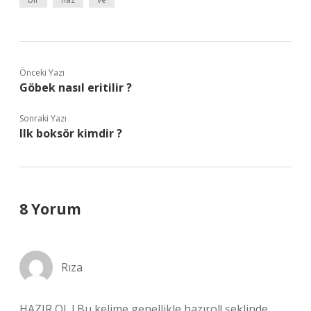
Önceki Yazı
Göbek nasıl eritilir ?
Sonraki Yazı
Ilk boksör kimdir ?
8 Yorum
Rıza
HAZIR OL ! Bu kelime genellikle hazırol! şeklinde