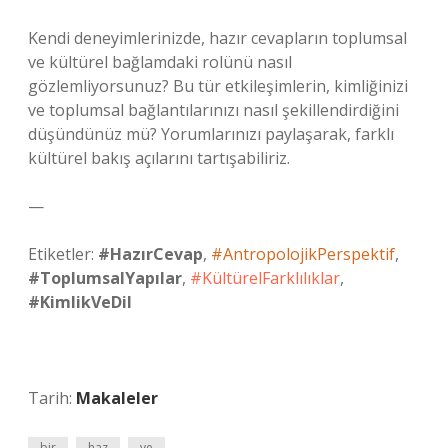
Kendi deneyimlerinizde, hazır cevapların toplumsal
ve kültürel bağlamdaki rolünü nasıl
gözlemliyorsunuz? Bu tür etkileşimlerin, kimliğinizi
ve toplumsal bağlantılarınızı nasıl şekillendirdiğini
düşündünüz mü? Yorumlarınızı paylaşarak, farklı
kültürel bakış açılarını tartışabiliriz.
—
Etiketler:
#HazırCevap
,
#AntropolojikPerspektif
,
#ToplumsalYapılar
,
#KültürelFarklılıklar
,
#KimlikVeDil
Tarih:
Makaleler
bir
haz
ve