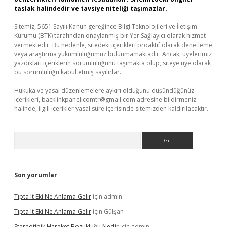
taslak halindedir ve tavsiye niteliği taşımazlar.
Sitemiz, 5651 Sayılı Kanun gereğince Bilgi Teknolojileri ve İletişim
Kurumu (BTK) tarafından onaylanmış bir Yer Sağlayıcı olarak hizmet
vermektedir. Bu nedenle, sitedeki içerikleri proaktif olarak denetleme
veya araştırma yükümlülüğümüz bulunmamaktadır. Ancak, üyelerimiz
yazdıkları içeriklerin sorumluluğunu taşımakta olup, siteye üye olarak
bu sorumluluğu kabul etmiş sayılırlar.
Hukuka ve yasal düzenlemelere aykırı olduğunu düşündüğünüz
içerikleri,
backlinkpanelicomtr@gmail.com
adresine bildirmeniz
halinde, ilgili içerikler yasal süre içerisinde sitemizden kaldırılacaktır.
Arama
Son yorumlar
Tıpta It Eki Ne Anlama Gelir
için
admin
Tıpta It Eki Ne Anlama Gelir
için
Gülşah
Stereotipik Hareket Bozukluğu Nedir
için
admin