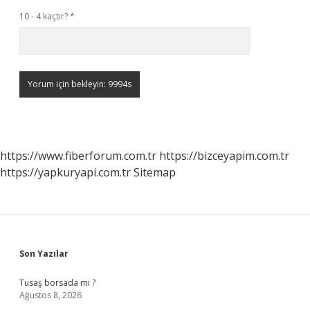
10 - 4 kaçtır?
*
https://www.fiberforum.com.tr
https://bizceyapim.com.tr
https://yapkuryapi.com.tr
Sitemap
Sidebar
Son Yazılar
Tusaş borsada mı ?
Ağustos 8, 2026