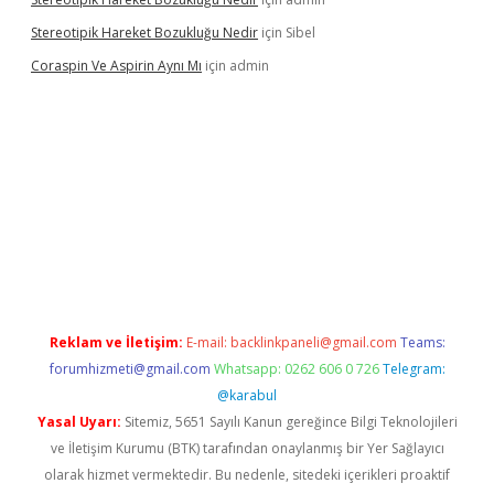
Stereotipik Hareket Bozukluğu Nedir
için
Sibel
Coraspin Ve Aspirin Aynı Mı
için
admin
no
Reklam ve İletişim:
E-mail:
backlinkpaneli@gmail.com
Teams:
forumhizmeti@gmail.com
Whatsapp: 0262 606 0 726
Telegram:
@karabul
Yasal Uyarı:
Sitemiz, 5651 Sayılı Kanun gereğince Bilgi Teknolojileri
ve İletişim Kurumu (BTK) tarafından onaylanmış bir Yer Sağlayıcı
olarak hizmet vermektedir. Bu nedenle, sitedeki içerikleri proaktif