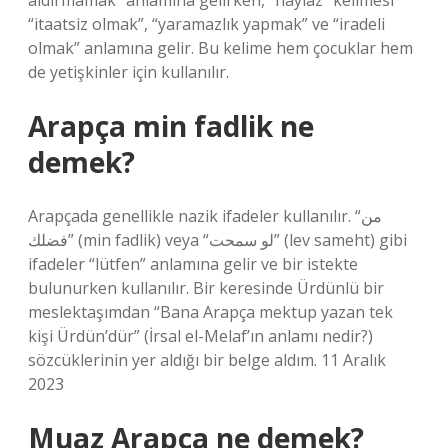
aldırmamak” anlamına gelirken, “haylaz” kelimesi
“itaatsiz olmak”, “yaramazlık yapmak” ve “iradeli
olmak” anlamına gelir. Bu kelime hem çocuklar hem
de yetişkinler için kullanılır.
Arapça min fadlik ne
demek?
Arapçada genellikle nazik ifadeler kullanılır. “من
فضلك” (min fadlik) veya “لو سمحت” (lev sameht) gibi
ifadeler “lütfen” anlamına gelir ve bir istekte
bulunurken kullanılır. Bir keresinde Ürdünlü bir
meslektaşımdan “Bana Arapça mektup yazan tek
kişi Ürdün’dür” (İrsal el-Melaf’ın anlamı nedir?)
sözcüklerinin yer aldığı bir belge aldım. 11 Aralık
2023
Muaz Arapça ne demek?