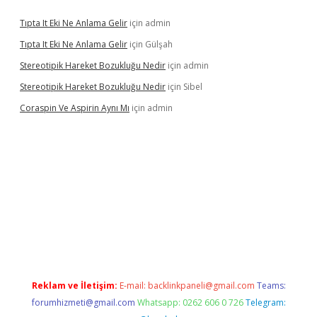
Tıpta It Eki Ne Anlama Gelir
için
admin
Tıpta It Eki Ne Anlama Gelir
için
Gülşah
Stereotipik Hareket Bozukluğu Nedir
için
admin
Stereotipik Hareket Bozukluğu Nedir
için
Sibel
Coraspin Ve Aspirin Aynı Mı
için
admin
.casino
Reklam ve İletişim:
E-mail:
backlinkpaneli@gmail.com
Teams:
forumhizmeti@gmail.com
Whatsapp: 0262 606 0 726
Telegram: