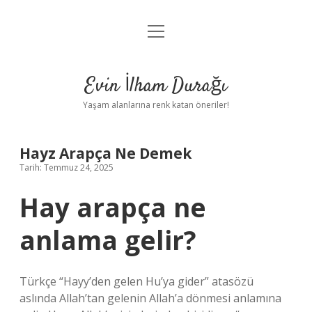
menüyü
Anasayfa
aç
Gizlilik Politikası
Evin İlham Durağı
Yasal Uyarı
Yaşam alanlarına renk katan öneriler!
Hakkımızda
Hayz Arapça Ne Demek
Tarih: Temmuz 24, 2025
Hay arapça ne
anlama gelir?
Türkçe “Hayy’den gelen Hu’ya gider” atasözü
aslında Allah’tan gelenin Allah’a dönmesi anlamına