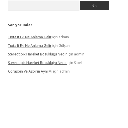
Arama
Son yorumlar
Tıpta It Eki Ne Anlama Gelir
için
admin
Tıpta It Eki Ne Anlama Gelir
için
Gülşah
Stereotipik Hareket Bozukluğu Nedir
için
admin
Stereotipik Hareket Bozukluğu Nedir
için
Sibel
Coraspin Ve Aspirin Aynı Mı
için
admin
sino