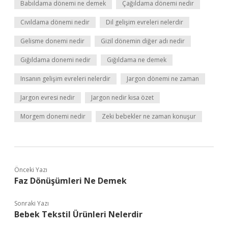
Babıldama dönemi ne demek
Çağıldama dönemi nedir
Cıvıldama dönemi nedir
Dil gelişim evreleri nelerdir
Gelisme donemi nedir
Gizil dönemin diğer adı nedir
Gığıldama donemi nedir
Gığıldama ne demek
Insanın gelişim evreleri nelerdir
Jargon dönemi ne zaman
Jargon evresi nedir
Jargon nedir kısa özet
Morgem donemi nedir
Zeki bebekler ne zaman konuşur
Önceki Yazı
Faz Dönüşümleri Ne Demek
Sonraki Yazı
Bebek Tekstil Ürünleri Nelerdir