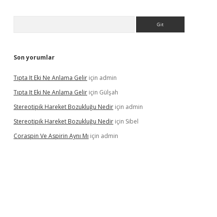
Arama
Son yorumlar
Tıpta It Eki Ne Anlama Gelir
için
admin
Tıpta It Eki Ne Anlama Gelir
için
Gülşah
Stereotipik Hareket Bozukluğu Nedir
için
admin
Stereotipik Hareket Bozukluğu Nedir
için
Sibel
Coraspin Ve Aspirin Aynı Mı
için
admin
sino