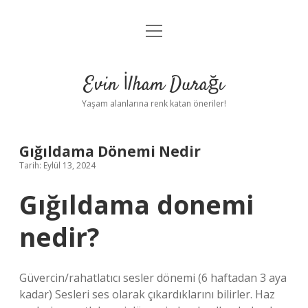
menüyü
Anasayfa
aç
Gizlilik Politikası
Evin İlham Durağı
Yasal Uyarı
Yaşam alanlarına renk katan öneriler!
Hakkımızda
Gığıldama Dönemi Nedir
Tarih: Eylül 13, 2024
Gığıldama donemi
nedir?
Güvercin/rahatlatıcı sesler dönemi (6 haftadan 3 aya
kadar) Sesleri ses olarak çıkardıklarını bilirler. Haz