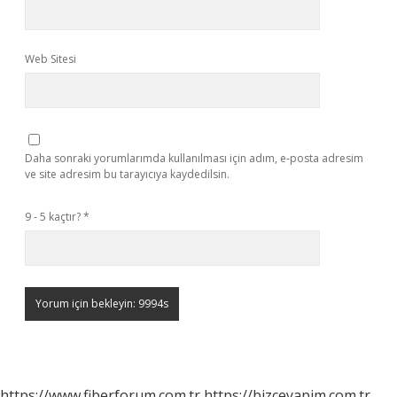
Web Sitesi
Daha sonraki yorumlarımda kullanılması için adım, e-posta adresim
ve site adresim bu tarayıcıya kaydedilsin.
9 - 5 kaçtır?
*
https://www.fiberforum.com.tr
https://bizceyapim.com.tr